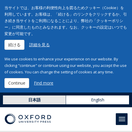
当サイトでは、お客様の利便性向上を図るためクッキー（Cookie）を
利用しています。お客様は、「続ける」のリンクをクリックするか、引
き続き当サイトをご利用になることにより、弊社の「クッキーポリシ
ー」に同意したものとみなされます。なお、クッキーの設定はいつでも
変更が可能です。
続ける
詳細を見る
We use cookies to enhance your experience on our website. By
clicking "continue" or continue using our website, you accept the use
of cookies. You can change the setting of cookies at any time.
Continue
Find more
日本語
English
Toggl
navig