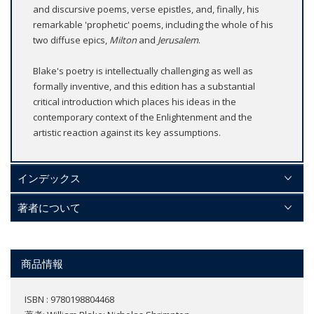
and discursive poems, verse epistles, and, finally, his
remarkable 'prophetic' poems, including the whole of his
two diffuse epics,
Milton
and
Jerusalem
.
Blake's poetry is intellectually challenging as well as
formally inventive, and this edition has a substantial
critical introduction which places his ideas in the
contemporary context of the Enlightenment and the
artistic reaction against its key assumptions.
インデックス
著者について
商品情報
ISBN : 9780198804468