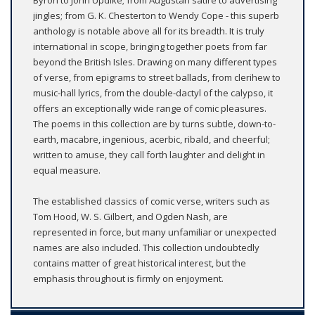
Byron to John Updike; from Augustan satire to advertising
jingles; from G. K. Chesterton to Wendy Cope - this superb
anthology is notable above all for its breadth. It is truly
international in scope, bringing together poets from far
beyond the British Isles. Drawing on many different types
of verse, from epigrams to street ballads, from clerihew to
music-hall lyrics, from the double-dactyl of the calypso, it
offers an exceptionally wide range of comic pleasures.
The poems in this collection are by turns subtle, down-to-
earth, macabre, ingenious, acerbic, ribald, and cheerful;
written to amuse, they call forth laughter and delight in
equal measure.
The established classics of comic verse, writers such as
Tom Hood, W. S. Gilbert, and Ogden Nash, are
represented in force, but many unfamiliar or unexpected
names are also included. This collection undoubtedly
contains matter of great historical interest, but the
emphasis throughout is firmly on enjoyment.