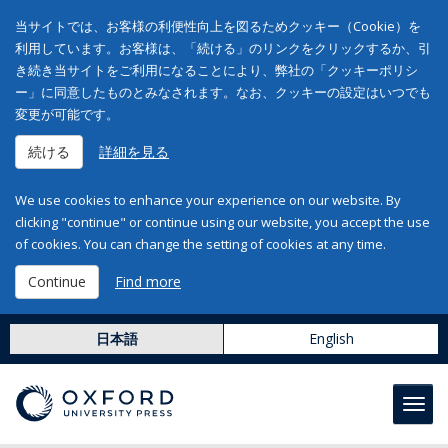
当サイトでは、お客様の利便性向上を図るためクッキー（Cookie）を
利用しています。お客様は、「続ける」のリンクをクリックするか、引
き続き当サイトをご利用になることにより、弊社の「クッキーポリシ
ー」に同意したものとみなされます。なお、クッキーの設定はいつでも
変更が可能です。
続ける
詳細を見る
We use cookies to enhance your experience on our website. By
clicking "continue" or continue using our website, you accept the use
of cookies. You can change the setting of cookies at any time.
Continue
Find more
日本語
English
Toggl
navig