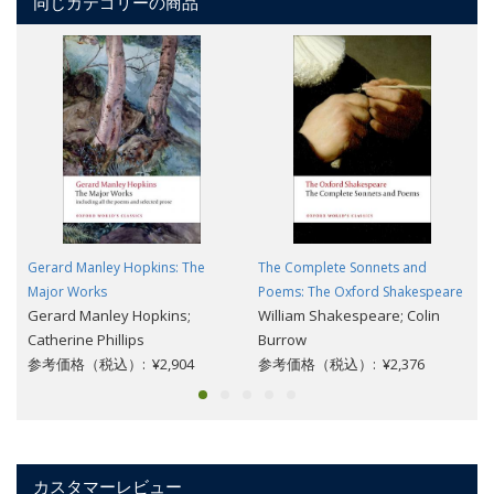
同じカテゴリーの商品
Gerard Manley Hopkins: The
The Complete Sonnets and
Major Works
Poems: The Oxford Shakespeare
Gerard Manley Hopkins;
William Shakespeare; Colin
Catherine Phillips
Burrow
参考価格（税込）: ¥2,904
参考価格（税込）: ¥2,376
カスタマーレビュー