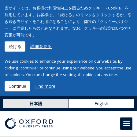
当サイトでは、お客様の利便性向上を図るためクッキー（Cookie）を
利用しています。お客様は、「続ける」のリンクをクリックするか、引
き続き当サイトをご利用になることにより、弊社の「クッキーポリシ
ー」に同意したものとみなされます。なお、クッキーの設定はいつでも
変更が可能です。
続ける
詳細を見る
We use cookies to enhance your experience on our website. By
clicking "continue" or continue using our website, you accept the use
of cookies. You can change the setting of cookies at any time.
Continue
Find more
日本語
English
Toggl
navig