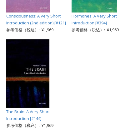
Consciousness: A Very Short
Hormones: A Very Short
Introduction (2nd edition) [#121]
Introduction [#394]
参考価格（税込）: ¥1,969
参考価格（税込）: ¥1,969
The Brain: A Very Short
Introduction [#144]
参考価格（税込）: ¥1,969