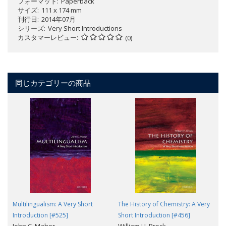
フォーマット
Paperback
サイズ
111 x 174 mm
刊行日
2014年07月
シリーズ
Very Short Introductions
カスタマーレビュー
(0)
同じカテゴリーの商品
Multilingualism: A Very Short
The History of Chemistry: A Very
Introduction [#525]
Short Introduction [#456]
John C. Maher
William H. Brock