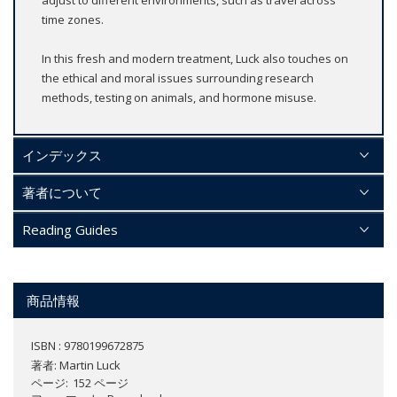
time zones.
In this fresh and modern treatment, Luck also touches on
the ethical and moral issues surrounding research
methods, testing on animals, and hormone misuse.
インデックス
著者について
Reading Guides
商品情報
ISBN : 9780199672875
著者:
Martin Luck
ページ
152 ページ