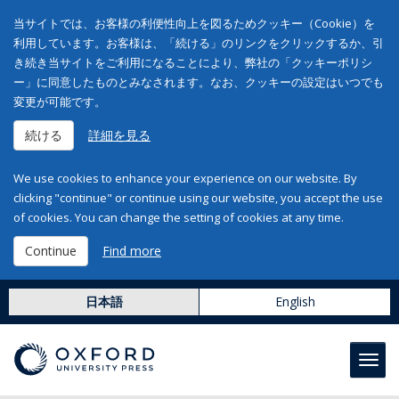
当サイトでは、お客様の利便性向上を図るためクッキー（Cookie）を
利用しています。お客様は、「続ける」のリンクをクリックするか、引
き続き当サイトをご利用になることにより、弊社の「クッキーポリシ
ー」に同意したものとみなされます。なお、クッキーの設定はいつでも
変更が可能です。
続ける
詳細を見る
We use cookies to enhance your experience on our website. By
clicking "continue" or continue using our website, you accept the use
of cookies. You can change the setting of cookies at any time.
Continue
Find more
日本語
English
Toggl
navig