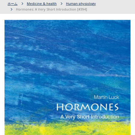
ホーム
Medicine & health
Human physiology
Hormones: A Very Short Introduction [#394]