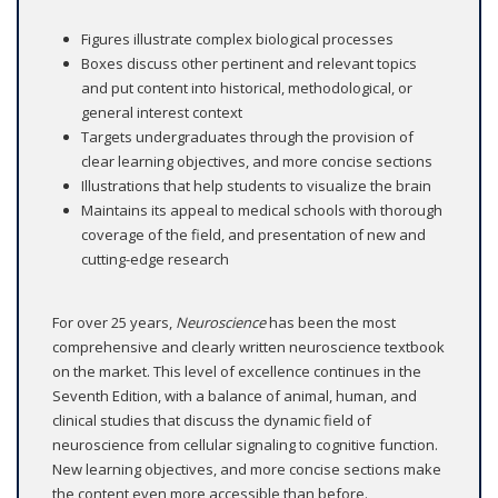
Figures illustrate complex biological processes
Boxes discuss other pertinent and relevant topics
and put content into historical, methodological, or
general interest context
Targets undergraduates through the provision of
clear learning objectives, and more concise sections
Illustrations that help students to visualize the brain
Maintains its appeal to medical schools with thorough
coverage of the field, and presentation of new and
cutting-edge research
For over 25 years,
Neuroscience
has been the most
comprehensive and clearly written neuroscience textbook
on the market. This level of excellence continues in the
Seventh Edition, with a balance of animal, human, and
clinical studies that discuss the dynamic field of
neuroscience from cellular signaling to cognitive function.
New learning objectives, and more concise sections make
the content even more accessible than before.