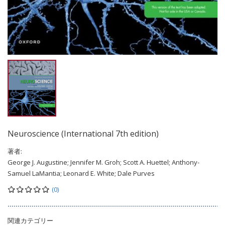
Neuroscience (International 7th edition)
著者:
George J. Augustine; Jennifer M. Groh; Scott A. Huettel; Anthony-
Samuel LaMantia; Leonard E. White; Dale Purves
(0)
関連カテゴリー