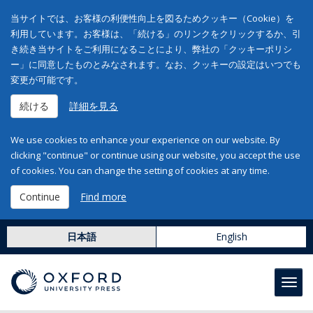
当サイトでは、お客様の利便性向上を図るためクッキー（Cookie）を
利用しています。お客様は、「続ける」のリンクをクリックするか、引
き続き当サイトをご利用になることにより、弊社の「クッキーポリシ
ー」に同意したものとみなされます。なお、クッキーの設定はいつでも
変更が可能です。
続ける
詳細を見る
We use cookies to enhance your experience on our website. By
clicking "continue" or continue using our website, you accept the use
of cookies. You can change the setting of cookies at any time.
Continue
Find more
日本語
English
Toggl
navig