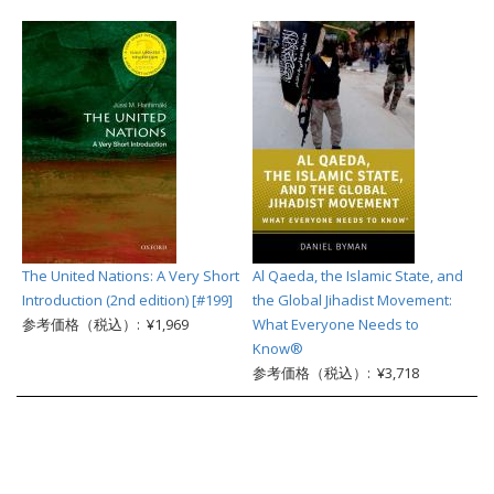
The United Nations: A Very Short
Al Qaeda, the Islamic State, and
Introduction (2nd edition) [#199]
the Global Jihadist Movement:
参考価格（税込）: ¥1,969
What Everyone Needs to
Know®
参考価格（税込）: ¥3,718