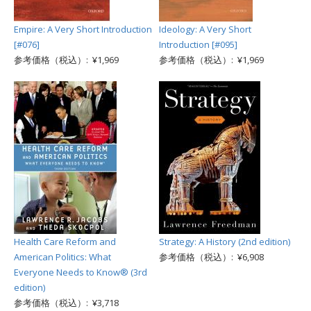
Empire: A Very Short Introduction
Ideology: A Very Short
[#076]
Introduction [#095]
参考価格（税込）: ¥1,969
参考価格（税込）: ¥1,969
Health Care Reform and
Strategy: A History (2nd edition)
American Politics: What
参考価格（税込）: ¥6,908
Everyone Needs to Know® (3rd
edition)
参考価格（税込）: ¥3,718