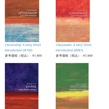
Citizenship: A Very Short
Clausewitz: A Very Short
Introduction [#192]
Introduction [#061]
参考価格（税込）: ¥1,969
参考価格（税込）: ¥1,969