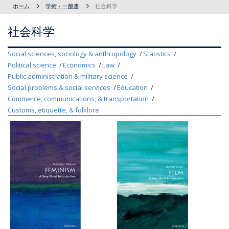
ホーム
学術・一般書
社会科学
社会科学
Social sciences, sociology & anthropology
Statistics
Political science
Economics
Law
Public administration & military science
Social problems & social services
Education
Commerce, communications, & transportation
Customs, etiquette, & folklore