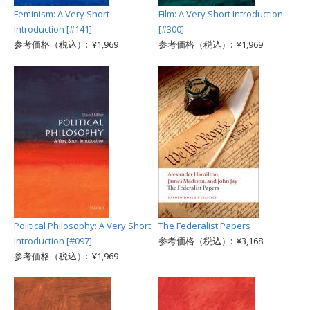
Feminism: A Very Short
Film: A Very Short Introduction
Introduction [#141]
[#300]
参考価格（税込）: ¥1,969
参考価格（税込）: ¥1,969
Political Philosophy: A Very Short
The Federalist Papers
Introduction [#097]
参考価格（税込）: ¥3,168
参考価格（税込）: ¥1,969