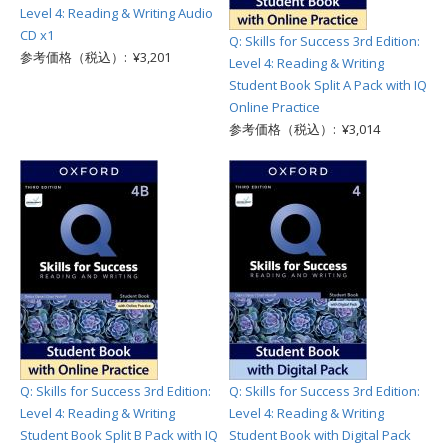
Level 4: Reading & Writing Audio
CD x1
Q: Skills for Success 3rd Edition:
参考価格（税込）: ¥3,201
Level 4: Reading & Writing
Student Book Split A Pack with IQ
Online Practice
参考価格（税込）: ¥3,014
Q: Skills for Success 3rd Edition:
Q: Skills for Success 3rd Edition:
Level 4: Reading & Writing
Level 4: Reading & Writing
Student Book Split B Pack with IQ
Student Book with Digital Pack