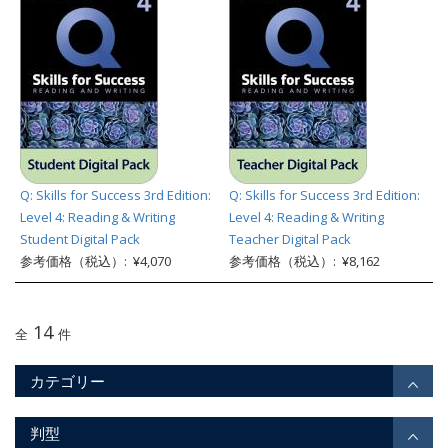
Q: Skills for Success 3rd Edition:
Q: Skills for Success 3rd Edition:
Level 4: Reading & Writing
Level 4: Reading & Writing
Student Digital Pack
Teacher Digital Pack
参考価格（税込）: ¥4,070
参考価格（税込）: ¥8,162
14
全
件
カテゴリー
判型