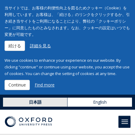
当サイトでは、お客様の利便性向上を図るためクッキー（Cookie）を
利用しています。お客様は、「続ける」のリンクをクリックするか、引
き続き当サイトをご利用になることにより、弊社の「クッキーポリシ
ー」に同意したものとみなされます。なお、クッキーの設定はいつでも
変更が可能です。
続ける
詳細を見る
We use cookies to enhance your experience on our website. By
clicking "continue" or continue using our website, you accept the use
of cookies. You can change the setting of cookies at any time.
Continue
Find more
日本語
English
Toggl
navig