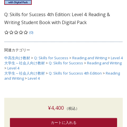
Q: Skills for Success 4th Edition: Level 4: Reading &
Writing Student Book with Digital Pack
(0)
関連カテゴリー
中高生向け教材
>
Q: Skills for Success
>
Reading and Writing
>
Level 4
大学生～社会人向け教材
>
Q: Skills for Success
>
Reading and Writing
>
Level 4
大学生～社会人向け教材
>
Q: Skills for Success 4th Edition
>
Reading
and Writing
>
Level 4
¥4,400
（税込）
カートに入れる