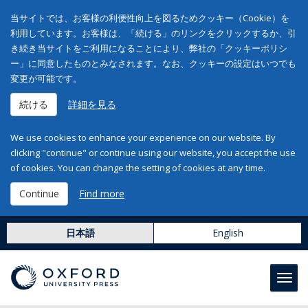
当サイトでは、お客様の利便性向上を図るためクッキー（Cookie）を
利用しています。お客様は、「続ける」のリンクをクリックするか、引
き続き当サイトをご利用になることにより、弊社の「クッキーポリシ
ー」に同意したものとみなされます。なお、クッキーの設定はいつでも
変更が可能です。
続ける
詳細を見る
We use cookies to enhance your experience on our website. By
clicking "continue" or continue using our website, you accept the use
of cookies. You can change the setting of cookies at any time.
Continue
Find more
日本語
English
Toggl
navig