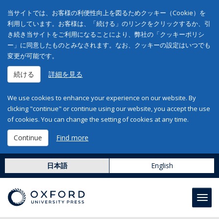
当サイトでは、お客様の利便性向上を図るためクッキー（Cookie）を
利用しています。お客様は、「続ける」のリンクをクリックするか、引
き続き当サイトをご利用になることにより、弊社の「クッキーポリシ
ー」に同意したものとみなされます。なお、クッキーの設定はいつでも
変更が可能です。
続ける
詳細を見る
We use cookies to enhance your experience on our website. By
clicking "continue" or continue using our website, you accept the use
of cookies. You can change the setting of cookies at any time.
Continue
Find more
日本語
English
Toggl
navig