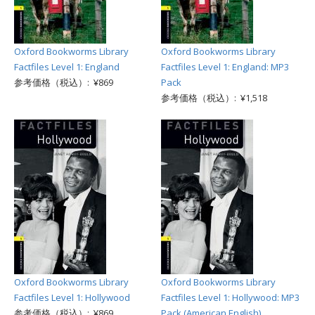
Oxford Bookworms Library
Oxford Bookworms Library
Factfiles Level 1: England
Factfiles Level 1: England: MP3
参考価格（税込）: ¥869
Pack
参考価格（税込）: ¥1,518
Oxford Bookworms Library
Oxford Bookworms Library
Factfiles Level 1: Hollywood
Factfiles Level 1: Hollywood: MP3
参考価格（税込）: ¥869
Pack (American English)