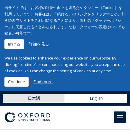
当サイトでは、お客様の利便性向上を図るためクッキー（Cookie）を
利用しています。お客様は、「続ける」のリンクをクリックするか、引
き続き当サイトをご利用になることにより、弊社の「クッキーポリシ
ー」に同意したものとみなされます。なお、クッキーの設定はいつでも
変更が可能です。
続ける
詳細を見る
We use cookies to enhance your experience on our website. By
clicking "continue" or continue using our website, you accept the use
of cookies. You can change the setting of cookies at any time.
Continue
Find more
日本語
English
Toggl
navig