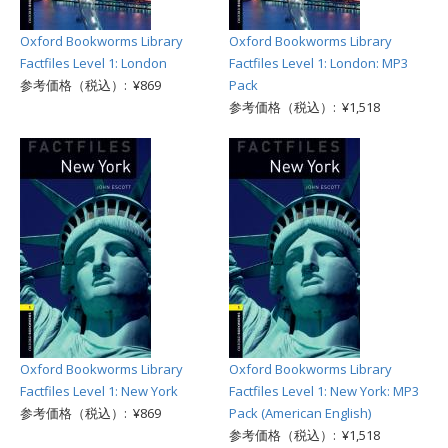
Oxford Bookworms Library
Oxford Bookworms Library
Factfiles Level 1: London
Factfiles Level 1: London: MP3
参考価格（税込）: ¥869
Pack
参考価格（税込）: ¥1,518
Oxford Bookworms Library
Oxford Bookworms Library
Factfiles Level 1: New York
Factfiles Level 1: New York: MP3
参考価格（税込）: ¥869
Pack (American English)
参考価格（税込）: ¥1,518