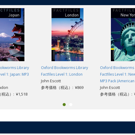
okworms Library
Oxford Bookworms Library
Oxford Bookworms 
evel 1: Japan: MP3
Factfiles Level 1: London
Factfiles Level 1: Ne
John Escott
MP3 Pack (American 
ladon
参考価格（税込）: ¥869
John Escott
込）: ¥1,518
参考価格（税込）: ¥1