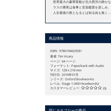
世界最大の豪華客船が北大西洋の静かな
ラスの乗客は食事と音楽鑑賞を楽しみ、
人生最後の夜となるとは知る由も無く…
商品情報
ISBN : 9780194620581
著者:
Tim Vicary
ページ
64 ページ
フォーマット
Paperback with Audio
サイズ
128 x 216 mm
刊行日
2016年01月
シリーズ
Oxford Bookworms
レベル
Stage 1 (400 Headwords)
カスタマーレビュー
(0)
同じカテゴリーの商品