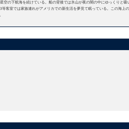
星空の下航海を続けている。船の背後では氷山が夜の闇の中にゆっくりと吸
3等客室では家族連れがアメリカでの新生活を夢見て眠っている。この海上
。