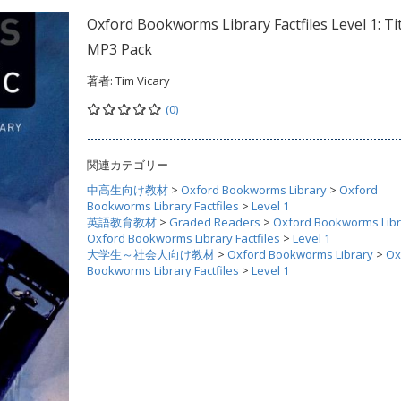
Oxford Bookworms Library Factfiles Level 1: Tit
MP3 Pack
著者:
Tim Vicary
(0)
関連カテゴリー
中高生向け教材
>
Oxford Bookworms Library
>
Oxford
Bookworms Library Factfiles
>
Level 1
英語教育教材
>
Graded Readers
>
Oxford Bookworms Libr
Oxford Bookworms Library Factfiles
>
Level 1
大学生～社会人向け教材
>
Oxford Bookworms Library
>
Ox
Bookworms Library Factfiles
>
Level 1