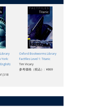
Library
Oxford Bookworms Library
Oxford Bookworms Library
w York:
Factfiles Level 1: Titanic
Factfiles Level 1: London: MP3
Tim Vicary
English)
Pack
参考価格（税込）: ¥869
John Escott
,518
参考価格（税込）: ¥1,518