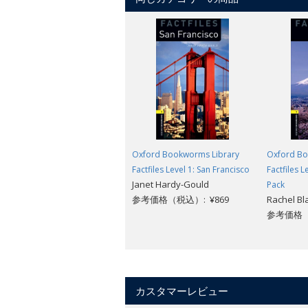
Oxford Bookworms Library
Oxford Bo
Factfiles Level 1: San Francisco
Factfiles L
Janet Hardy-Gould
Pack
参考価格（税込）: ¥869
Rachel B
参考価格（税
カスタマーレビュー