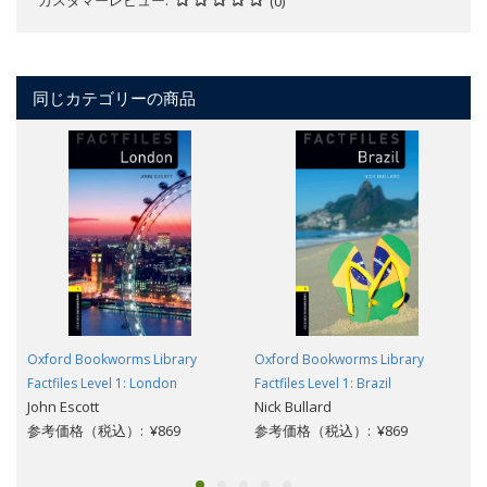
(0)
同じカテゴリーの商品
Oxford Bookworms Library
Oxford Bookworms Library
Factfiles Level 1: London
Factfiles Level 1: Brazil
John Escott
Nick Bullard
参考価格（税込）: ¥869
参考価格（税込）: ¥869