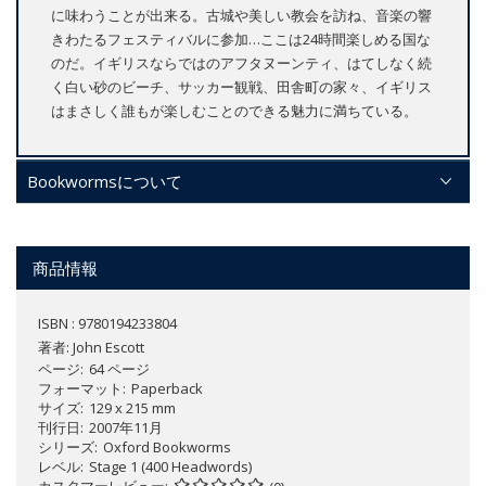
に味わうことが出来る。古城や美しい教会を訪ね、音楽の響
きわたるフェスティバルに参加…ここは24時間楽しめる国な
のだ。イギリスならではのアフタヌーンティ、はてしなく続
く白い砂のビーチ、サッカー観戦、田舎町の家々、イギリス
はまさしく誰もが楽しむことのできる魅力に満ちている。
Bookwormsについて
商品情報
ISBN : 9780194233804
著者:
John Escott
ページ
64 ページ
フォーマット
Paperback
サイズ
129 x 215 mm
刊行日
2007年11月
シリーズ
Oxford Bookworms
レベル
Stage 1 (400 Headwords)
カスタマーレビュー