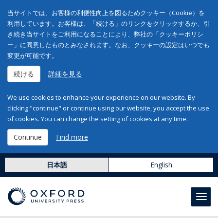
当サイトでは、お客様の利便性向上を図るためクッキー（Cookie）を
利用しています。お客様は、「続ける」のリンクをクリックするか、引
き続き当サイトをご利用になることにより、弊社の「クッキーポリシ
ー」に同意したものとみなされます。なお、クッキーの設定はいつでも
変更が可能です。
続ける
詳細を見る
We use cookies to enhance your experience on our website. By
clicking "continue" or continue using our website, you accept the use
of cookies. You can change the setting of cookies at any time.
Continue
Find more
日本語
English
Toggl
navig