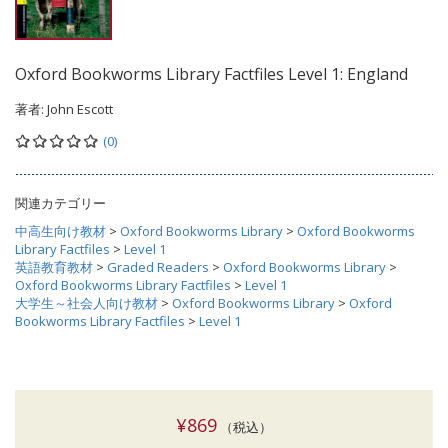
Oxford Bookworms Library Factfiles Level 1: England
著者:
John Escott
(0)
関連カテゴリー
中高生向け教材
>
Oxford Bookworms Library
>
Oxford Bookworms
Library Factfiles
>
Level 1
英語教育教材
>
Graded Readers
>
Oxford Bookworms Library
>
Oxford Bookworms Library Factfiles
>
Level 1
大学生～社会人向け教材
>
Oxford Bookworms Library
>
Oxford
Bookworms Library Factfiles
>
Level 1
¥869
（税込）