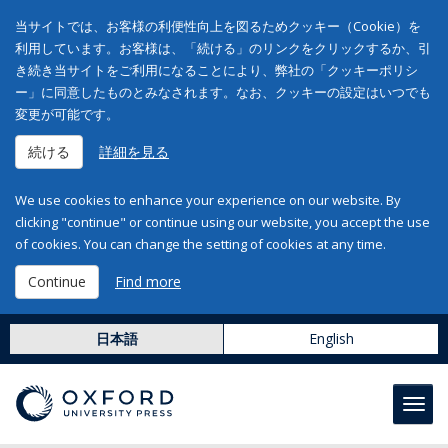
当サイトでは、お客様の利便性向上を図るためクッキー（Cookie）を
利用しています。お客様は、「続ける」のリンクをクリックするか、引
き続き当サイトをご利用になることにより、弊社の「クッキーポリシ
ー」に同意したものとみなされます。なお、クッキーの設定はいつでも
変更が可能です。
続ける
詳細を見る
We use cookies to enhance your experience on our website. By
clicking "continue" or continue using our website, you accept the use
of cookies. You can change the setting of cookies at any time.
Continue
Find more
日本語
English
Toggl
navig