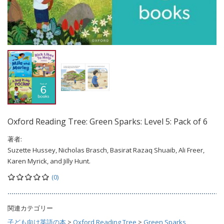
Oxford Reading Tree: Green Sparks: Level 5: Pack of 6
著者:
Suzette Hussey, Nicholas Brasch, Basirat Razaq Shuaib, Ali Freer,
Karen Myrick, and Jilly Hunt.
(0)
関連カテゴリー
子ども向け英語の本
>
Oxford Reading Tree
>
Green Sparks