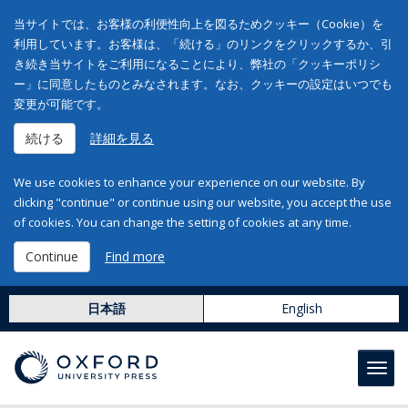
当サイトでは、お客様の利便性向上を図るためクッキー（Cookie）を
利用しています。お客様は、「続ける」のリンクをクリックするか、引
き続き当サイトをご利用になることにより、弊社の「クッキーポリシ
ー」に同意したものとみなされます。なお、クッキーの設定はいつでも
変更が可能です。
続ける
詳細を見る
We use cookies to enhance your experience on our website. By
clicking "continue" or continue using our website, you accept the use
of cookies. You can change the setting of cookies at any time.
Continue
Find more
日本語
English
Toggl
navig