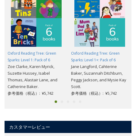
Oxford Reading Tree: Green
Oxford Reading Tree: Green
Sparks: Level 1: Pack of 6
Sparks: Level 1+: Pack of 6
Zoe Clarke, Karen Myrick,
Jane Langford, Cahterine
Suzette Hussey, Isabel
Baker, Suzannah Ditchburn,
Thomas, Alastair Lane, and
Peggy Jackson, and Mysie Kay
Catherine Baker.
Scott.
参考価格（税込）: ¥5,742
参考価格（税込）: ¥5,742
カスタマーレビュー