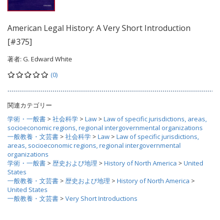
American Legal History: A Very Short Introduction
[#375]
著者:
G. Edward White
(0)
関連カテゴリー
学術・一般書
>
社会科学
>
Law
>
Law of specific jurisdictions, areas,
socioeconomic regions, regional intergovernmental organizations
一般教養・文芸書
>
社会科学
>
Law
>
Law of specific jurisdictions,
areas, socioeconomic regions, regional intergovernmental
organizations
学術・一般書
>
歴史および地理
>
History of North America
>
United
States
一般教養・文芸書
>
歴史および地理
>
History of North America
>
United States
一般教養・文芸書
>
Very Short Introductions