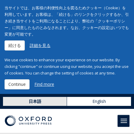
当サイトでは、お客様の利便性向上を図るためクッキー（Cookie）を
利用しています。お客様は、「続ける」のリンクをクリックするか、引
き続き当サイトをご利用になることにより、弊社の「クッキーポリシ
ー」に同意したものとみなされます。なお、クッキーの設定はいつでも
変更が可能です。
続ける
詳細を見る
We use cookies to enhance your experience on our website. By
clicking "continue" or continue using our website, you accept the use
of cookies. You can change the setting of cookies at any time.
Continue
Find more
日本語
English
Toggl
navig