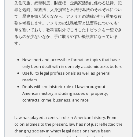
先住民族、奴隷制度、財産権、企業家活動に係わる法律、犯
罪と処罰、家族法、人身損害と不法行為法のそれぞれについ
て、歴史を振り返りながら、アメリカの法律が担う重要な役
割を考察します。アメリカの法務教育と法曹界についても1
章を割いており、教科書以外でこうしたトピックを一望でき
るものが少ないなか、手に取りやすい概説書になっていま
す。
New short and accessible format on topics that have
only been dealt with in densely academic texts before
Useful to legal professionals as well as general
readers
Deals with the historic role of law throughout
American history, including issues of property,
contracts, crime, business, and race
Law has played a central role in American history. From
colonial times to the present, law has not just reflected the
changing society in which legal decisions have been