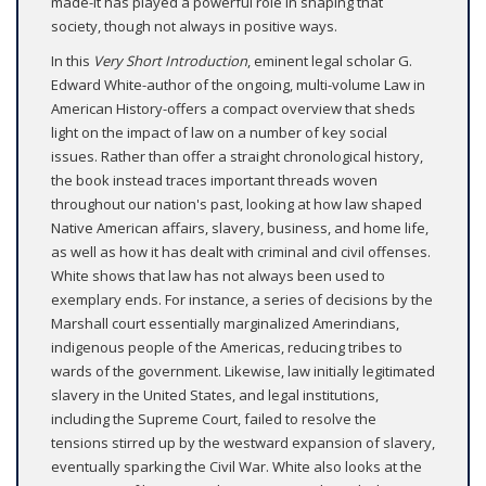
made-it has played a powerful role in shaping that
society, though not always in positive ways.
In this
Very Short Introduction
, eminent legal scholar G.
Edward White-author of the ongoing, multi-volume Law in
American History-offers a compact overview that sheds
light on the impact of law on a number of key social
issues. Rather than offer a straight chronological history,
the book instead traces important threads woven
throughout our nation's past, looking at how law shaped
Native American affairs, slavery, business, and home life,
as well as how it has dealt with criminal and civil offenses.
White shows that law has not always been used to
exemplary ends. For instance, a series of decisions by the
Marshall court essentially marginalized Amerindians,
indigenous people of the Americas, reducing tribes to
wards of the government. Likewise, law initially legitimated
slavery in the United States, and legal institutions,
including the Supreme Court, failed to resolve the
tensions stirred up by the westward expansion of slavery,
eventually sparking the Civil War. White also looks at the