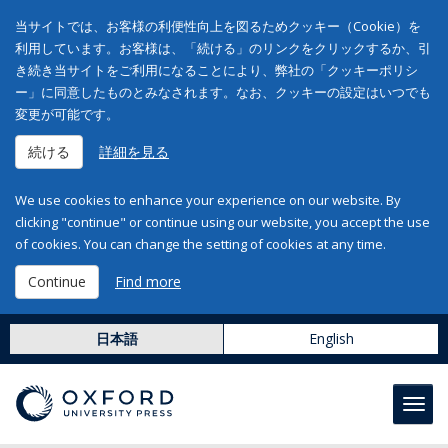
当サイトでは、お客様の利便性向上を図るためクッキー（Cookie）を
利用しています。お客様は、「続ける」のリンクをクリックするか、引
き続き当サイトをご利用になることにより、弊社の「クッキーポリシ
ー」に同意したものとみなされます。なお、クッキーの設定はいつでも
変更が可能です。
続ける
詳細を見る
We use cookies to enhance your experience on our website. By
clicking "continue" or continue using our website, you accept the use
of cookies. You can change the setting of cookies at any time.
Continue
Find more
日本語
English
Toggl
navig