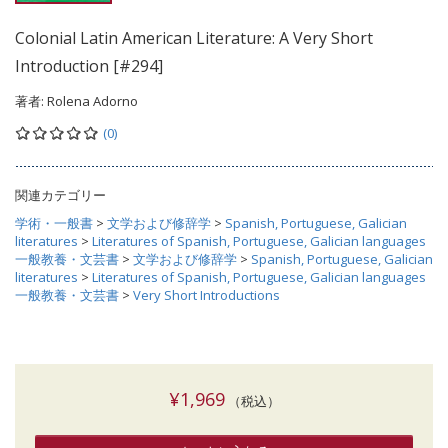
Colonial Latin American Literature: A Very Short
Introduction [#294]
著者:
Rolena Adorno
(0)
関連カテゴリー
学術・一般書
>
文学および修辞学
>
Spanish, Portuguese, Galician
literatures
>
Literatures of Spanish, Portuguese, Galician languages
一般教養・文芸書
>
文学および修辞学
>
Spanish, Portuguese, Galician
literatures
>
Literatures of Spanish, Portuguese, Galician languages
一般教養・文芸書
>
Very Short Introductions
¥1,969
（税込）