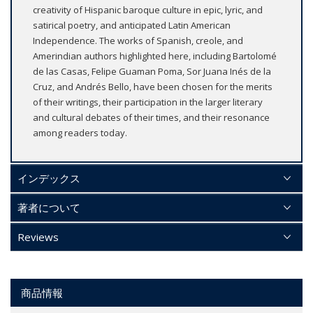
creativity of Hispanic baroque culture in epic, lyric, and
satirical poetry, and anticipated Latin American
Independence. The works of Spanish, creole, and
Amerindian authors highlighted here, including Bartolomé
de las Casas, Felipe Guaman Poma, Sor Juana Inés de la
Cruz, and Andrés Bello, have been chosen for the merits
of their writings, their participation in the larger literary
and cultural debates of their times, and their resonance
among readers today.
インデックス
著者について
Reviews
商品情報