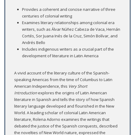
Provides a coherent and concise narrative of three
centuries of colonial writing
Examines literary relationships among colonial era
writers, such as Álvar Núñez Cabeza de Vaca, Hernán
Cortés, Sor Juana Inés de la Cruz, Simón Bolívar, and
Andrés Bello
Includes indigenous writers as a crucial part of the
development of literature in Latin America
A vivid account of the literary culture of the Spanish-
speaking Americas from the time of Columbus to Latin
American Independence, this
Very Short
Introduction
explores the origins of Latin American
literature in Spanish and tells the story of how Spanish
literary language developed and flourished in the New
World. A leading scholar of colonial Latin American
literature, Rolena Adorno examines the writings that
debated the justice of the Spanish conquests, described
the novelties of New World nature, expressed the