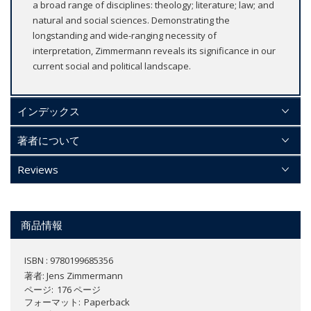
a broad range of disciplines: theology; literature; law; and
natural and social sciences. Demonstrating the
longstanding and wide-ranging necessity of
interpretation, Zimmermann reveals its significance in our
current social and political landscape.
インデックス
著者について
Reviews
商品情報
ISBN : 9780199685356
著者:
Jens Zimmermann
ページ
176 ページ
フォーマット
Paperback