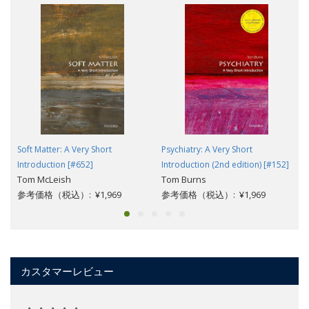
Soft Matter: A Very Short
Psychiatry: A Very Short
Introduction [#652]
Introduction (2nd edition) [#152]
Tom McLeish
Tom Burns
参考価格（税込）: ¥1,969
参考価格（税込）: ¥1,969
カスタマーレビュー