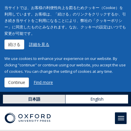
当サイトでは、お客様の利便性向上を図るためクッキー（Cookie）を
利用しています。お客様は、「続ける」のリンクをクリックするか、引
き続き当サイトをご利用になることにより、弊社の「クッキーポリシ
ー」に同意したものとみなされます。なお、クッキーの設定はいつでも
変更が可能です。
続ける
詳細を見る
We use cookies to enhance your experience on our website. By
clicking "continue" or continue using our website, you accept the use
of cookies. You can change the setting of cookies at any time.
Continue
Find more
日本語
English
Toggl
navig