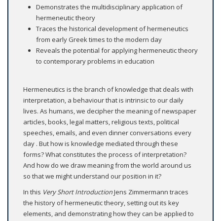
Demonstrates the multidisciplinary application of
hermeneutic theory
Traces the historical development of hermeneutics
from early Greek times to the modern day
Reveals the potential for applying hermeneutic theory
to contemporary problems in education
Hermeneutics is the branch of knowledge that deals with
interpretation, a behaviour that is intrinsic to our daily
lives. As humans, we decipher the meaning of newspaper
articles, books, legal matters, religious texts, political
speeches, emails, and even dinner conversations every
day . But how is knowledge mediated through these
forms? What constitutes the process of interpretation?
And how do we draw meaning from the world around us
so that we might understand our position in it?
In this
Very Short Introduction
Jens Zimmermann traces
the history of hermeneutic theory, setting out its key
elements, and demonstrating how they can be applied to