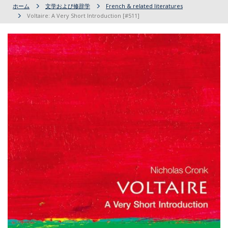
ホーム
文学および修辞学
French & related literatures
Voltaire: A Very Short Introduction [#511]