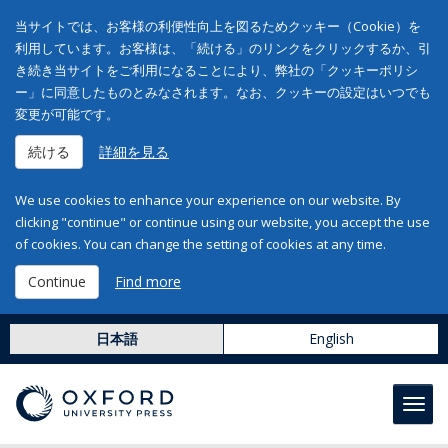
当サイトでは、お客様の利便性向上を図るためクッキー（Cookie）を
利用しています。お客様は、「続ける」のリンクをクリックするか、引
き続き当サイトをご利用になることにより、弊社の「クッキーポリシ
ー」に同意したものとみなされます。なお、クッキーの設定はいつでも
変更が可能です。
続ける
詳細を見る
We use cookies to enhance your experience on our website. By
clicking "continue" or continue using our website, you accept the use
of cookies. You can change the setting of cookies at any time.
Continue
Find more
日本語
English
Toggl
navig