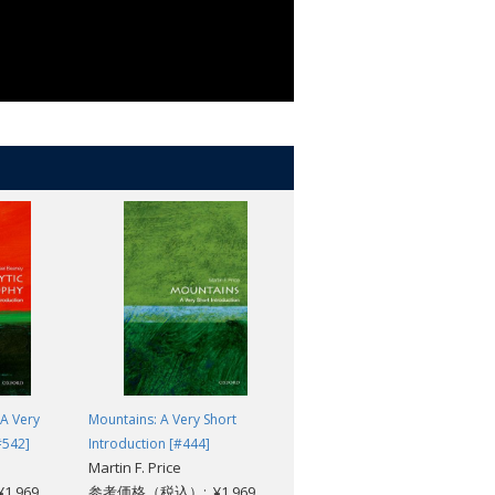
 A Very
Mountains: A Very Short
Nuclear Weapons: A Very Shor
#542]
Introduction [#444]
Introduction (3rd edition)
Martin F. Price
[#179]
,969
参考価格（税込）: ¥1,969
Joseph Siracusa