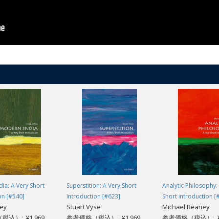
ia: A Very Short
Superstition: A Very Short
Analytic Philosophy:
on [#540]
Introduction [#623]
Short introduction [
rey
Stuart Vyse
Michael Beaney
込）: ¥1,969
参考価格（税込）: ¥1,969
参考価格（税込）: ¥1