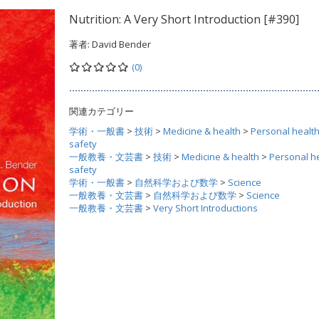
Nutrition: A Very Short Introduction [#390]
著者:
David Bender
(0)
関連カテゴリー
学術・一般書
>
技術
>
Medicine & health
>
Personal healt
safety
一般教養・文芸書
>
技術
>
Medicine & health
>
Personal h
safety
学術・一般書
>
自然科学および数学
>
Science
一般教養・文芸書
>
自然科学および数学
>
Science
一般教養・文芸書
>
Very Short Introductions