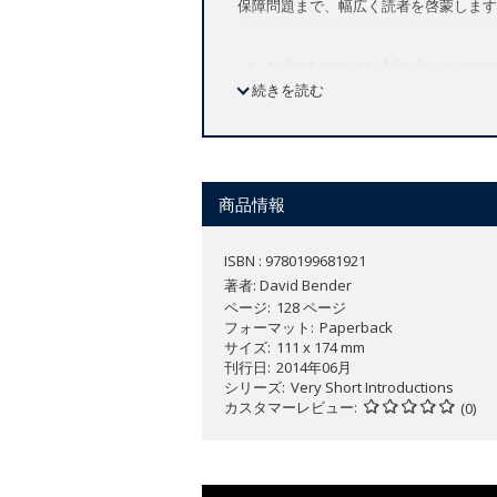
保障問題まで、幅広く読者を啓蒙します
A short account of the basic princ
続きを読む
Considers the type of nutrition req
Explores the topic of over- and und
Looks at the usefulness and safet
Includes a glosary of the key term
商品情報
Nutrition is a topic of wide interest 
'five-a-day', increasing obesity and r
ISBN : 9780199681921
supplements mean that a clear explanati
著者:
David Bender
ページ
128 ページ
In this
Very Short Introduction
, David 
フォーマット
Paperback
over- and under-nutrition, and raises 
サイズ
111 x 174 mm
刊行日
2014年06月
シリーズ
Very Short Introductions
カスタマーレビュー
(0)