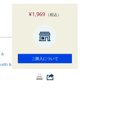
索
¥1,969
（税込）
h &
ご購入について
ealth &