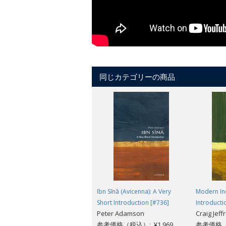
同じカテゴリーの商品
Ibn Sīnā (Avicenna): A Very
Modern Ind
Short Introduction [#736]
Introducti
Peter Adamson
Craig Jeff
参考価格（税込）: ¥1,969
参考価格（税