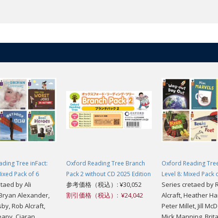
ding Tree inFact:
Oxford Reading Tree Branch
Oxford Reading Tree
Mixed Pack of 6
Pack 2 without CD 2025 Edition
Level 8: Mixed Pack 
taed by Ali
参考価格（税込）: ¥30,052
Series cretaed by 
Bryan Alexander,
割引価格（税込）: ¥24,042
Alcraft, Heather 
by, Rob Alcraft,
Peter Millet, Jill Mc
apy, Ciaran
Mick Manning, Brit