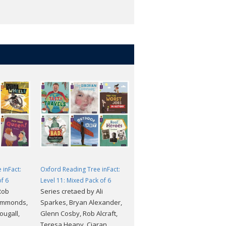
 inFact:
Oxford Reading Tree inFact:
Oxford Reading Tree inFact:
of 6
Level 11: Mixed Pack of 6
Level 2: Mixed Pack of 6
Rob
Series cretaed by Ali
参考価格（税込）: ¥5,423
Hammonds,
Sparkes, Bryan Alexander,
割引価格（税込）: ¥4,338
Dougall,
Glenn Cosby, Rob Alcraft,
a
Teresa Heapy, Ciaran