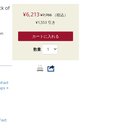
索
ck of
¥6,213
¥7,766
（税込）
¥1,553 引き
on
カートに入れる
a
数量
nFact
ops
>
Fact