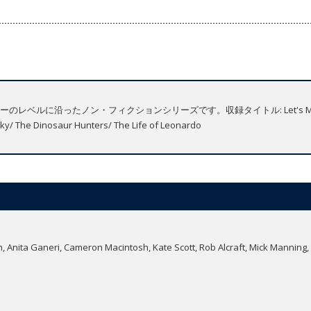
に沿ったノン・フィクションシリーズです。収録タイトル: Let's Make Comics
he Sky/ The Dinosaur Hunters/ The Life of Leonardo
n, Anita Ganeri, Cameron Macintosh, Kate Scott, Rob Alcraft, Mick Manning