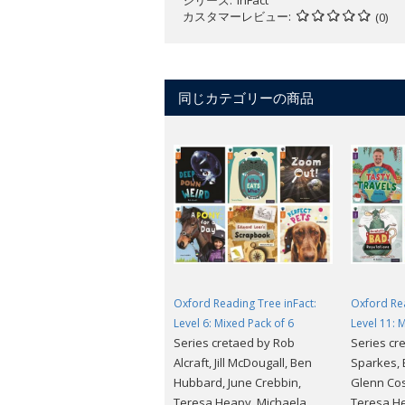
シリーズ
inFact
カスタマーレビュー
(0)
同じカテゴリーの商品
Oxford Reading Tree inFact:
Oxford Rea
Level 6: Mixed Pack of 6
Level 11: 
Series cretaed by Rob
Series cre
Alcraft, Jill McDougall, Ben
Sparkes, 
Hubbard, June Crebbin,
Glenn Cos
Teresa Heapy, Michaela
Teresa He