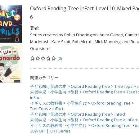
Oxford Reading Tree inFact: Level 10: Mixed Pa
6
著者:
Series created by Robin Etherington, Anita Ganeri, Camer
Macintosh, Kate Scott, Rob Alcraft, Mick Manning, and Brit
Granstorm
(0)
関連カテゴリー
子ども向け英語の本
>
Oxford Reading Tree
>
TreeTops
>
i
未就学児・小学生向け教材
>
Oxford Reading Tree
>
TreeT
inFact
イギリスの教科書
>
小学生向け
>
Oxford Reading Tree
>
TreeTops
>
inFact
子ども向け英語の本
>
Oxford Reading Tree
>
inFact
未就学児・小学生向け教材
>
Oxford Reading Tree
>
inFact
イギリスの教科書
>
小学生向け
>
Oxford Reading Tree
>
in
20% OFF | ORT Series