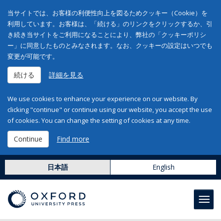
当サイトでは、お客様の利便性向上を図るためクッキー（Cookie）を
利用しています。お客様は、「続ける」のリンクをクリックするか、引
き続き当サイトをご利用になることにより、弊社の「クッキーポリシ
ー」に同意したものとみなされます。なお、クッキーの設定はいつでも
変更が可能です。
続ける
詳細を見る
We use cookies to enhance your experience on our website. By
clicking "continue" or continue using our website, you accept the use
of cookies. You can change the setting of cookies at any time.
Continue
Find more
日本語
English
Toggl
navig