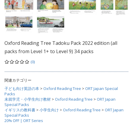
Oxford Reading Tree Tadoku Pack 2022 edition (all
packs from Level 1+ to Level 9) 34 packs
(0)
関連カテゴリー
子ども向け英語の本
>
Oxford Reading Tree
>
ORT Japan Special
Packs
未就学児・小学生向け教材
>
Oxford Reading Tree
>
ORT Japan
Special Packs
イギリスの教科書
>
小学生向け
>
Oxford Reading Tree
>
ORT Japan
Special Packs
20% OFF | ORT Series