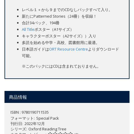
レベル１＋から９までのCDなしパックすべて入り。
新たにPatterned Stories（24冊）を収録！
合計34パック、194冊
All Title
ポスター（A1サイズ）
キャラクターポスター（A2サイズ））入り
多読を始める中学・高校、図書館用に最適。
日本語ガイドは
ORT Resource Centre
よりダウンロード
可能。
※このパックにはCDは含まれておりません。
商品情報
ISBN : 9780190711535
フォーマット
Special Pack
刊行日
2022年12月
シリーズ
Oxford Reading Tree