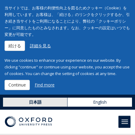
当サイトでは、お客様の利便性向上を図るためクッキー（Cookie）を
利用しています。お客様は、「続ける」のリンクをクリックするか、引
き続き当サイトをご利用になることにより、弊社の「クッキーポリシ
ー」に同意したものとみなされます。なお、クッキーの設定はいつでも
変更が可能です。
続ける
詳細を見る
We use cookies to enhance your experience on our website. By
clicking "continue" or continue using our website, you accept the use
of cookies. You can change the setting of cookies at any time.
Continue
Find more
日本語
English
Toggl
navig