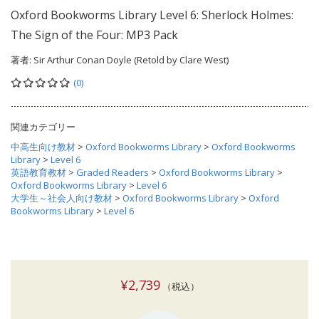
Oxford Bookworms Library Level 6: Sherlock Holmes:
The Sign of the Four: MP3 Pack
著者:
Sir Arthur Conan Doyle (Retold by Clare West)
(0)
関連カテゴリー
中高生向け教材
>
Oxford Bookworms Library
>
Oxford Bookworms
Library
>
Level 6
英語教育教材
>
Graded Readers
>
Oxford Bookworms Library
>
Oxford Bookworms Library
>
Level 6
大学生～社会人向け教材
>
Oxford Bookworms Library
>
Oxford
Bookworms Library
>
Level 6
¥2,739
（税込）