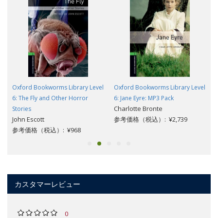
l
Oxford Bookworms Library Level
Oxford Bookworms Library Level
6: The Fly and Other Horror
6: Jane Eyre: MP3 Pack
Charlotte Bronte
Stories
John Escott
参考価格（税込）: ¥2,739
参考価格（税込）: ¥968
カスタマーレビュー
0