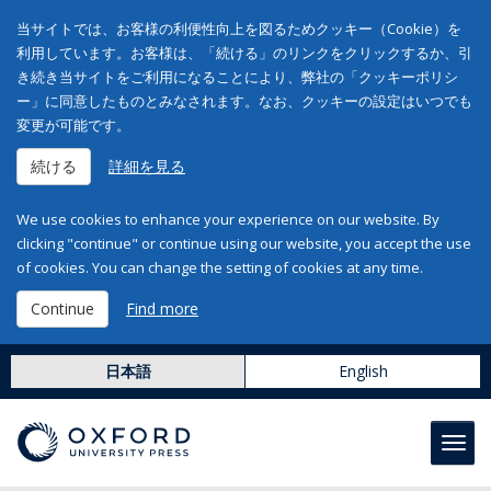
当サイトでは、お客様の利便性向上を図るためクッキー（Cookie）を
利用しています。お客様は、「続ける」のリンクをクリックするか、引
き続き当サイトをご利用になることにより、弊社の「クッキーポリシ
ー」に同意したものとみなされます。なお、クッキーの設定はいつでも
変更が可能です。
続ける
詳細を見る
We use cookies to enhance your experience on our website. By
clicking "continue" or continue using our website, you accept the use
of cookies. You can change the setting of cookies at any time.
Continue
Find more
日本語
English
Toggl
navig