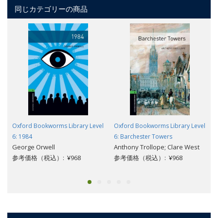
同じカテゴリーの商品
Oxford Bookworms Library Level
Oxford Bookworms Library Level
6: 1984
6: Barchester Towers
George Orwell
Anthony Trollope; Clare West
参考価格（税込）: ¥968
参考価格（税込）: ¥968