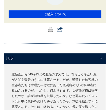
ご購入について
説明
北極圏から640キロ北の北極の氷河では、恐ろしく冷たい風
が人間を数分のうちに凍死させる。だが、墜落した旅客機の
生存者たちは幸運だ―付近にあった観測所の3人の科学者に
救助されるのだ。しかし、何よりもまず、なぜ旅客機は墜落
したのか。誰が無線機を破壊したのか。なぜ死んだパイロッ
トは背中に銃弾を受けた跡があったのか。救援活動はすぐに
悪夢となる。それは、終わることのない北極の夜を徹したレ