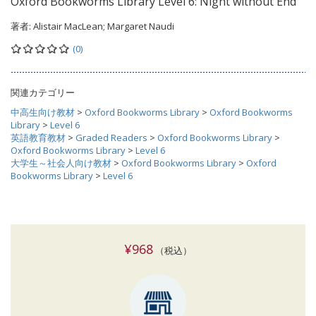
Oxford Bookworms Library Level 6: Night without End
著者:
Alistair MacLean; Margaret Naudi
(0)
関連カテゴリー
中高生向け教材
>
Oxford Bookworms Library
>
Oxford Bookworms
Library
>
Level 6
英語教育教材
>
Graded Readers
>
Oxford Bookworms Library
>
Oxford Bookworms Library
>
Level 6
大学生～社会人向け教材
>
Oxford Bookworms Library
>
Oxford
Bookworms Library
>
Level 6
¥968
（税込）