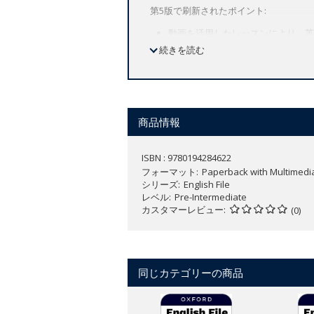
第5版で刷新されたポイント:
動画を活用したレッスンにより、英
習」にも最適です。
続きを読む
刷新されたテキスト、トピック、課
強化されたスキルシラバスと実績のあるGVP (
Skills Confidence / Exam Con
教材に関する詳細は
こちら
から。
商品情報
ISBN : 9780194284622
フォーマット
Paperback with Multimedi
シリーズ
English File
レベル
Pre-Intermediate
カスタマーレビュー
(0)
同じカテゴリーの商品