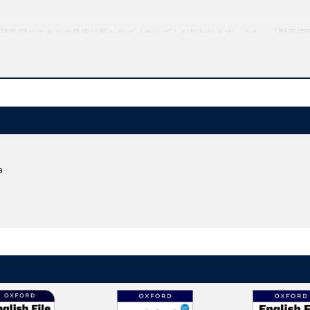
語学習とスキルの発達に新たなダイナミズムが加わります。また、「動画視
題が会話やディベートを促進します。
Grammer, Vocabulary, Pronunciation)メソッド
fidenceへのアクセス
a