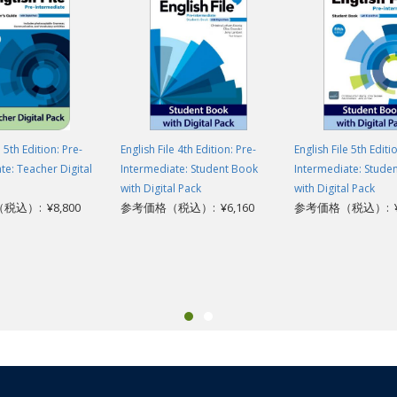
e 5th Edition: Pre-
English File 4th Edition: Pre-
English File 5th Editi
te: Teacher Digital
Intermediate: Student Book
Intermediate: Stude
with Digital Pack
with Digital Pack
込）: ¥8,800
参考価格（税込）: ¥6,160
参考価格（税込）: ¥6