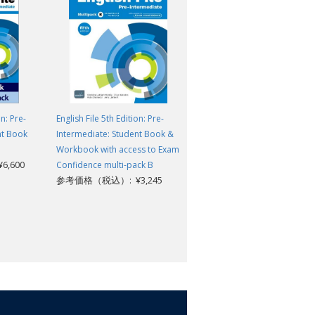
on: Pre-
English File 5th Edition: Pre-
English File 5th Edition: Pre-
nt Book
Intermediate: Student Book &
intremediate: Workbook with
Workbook with access to Exam
key
,600
参考価格（税込）: ¥2,420
Confidence multi-pack B
参考価格（税込）: ¥3,245