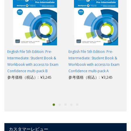
English File 5th Edition: Pre-
English File 5th Edition: Pre-
Intermediate: Student Book &
Intermediate: Student Book &
Workbook with access to Exam
Workbook with access to Exam
Confidence multi-pack B
Confidence multi-pack A
参考価格（税込）: ¥3,245
参考価格（税込）: ¥3,245
カスタマーレビュー