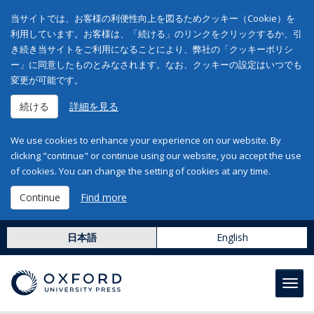
当サイトでは、お客様の利便性向上を図るためクッキー（Cookie）を
利用しています。お客様は、「続ける」のリンクをクリックするか、引
き続き当サイトをご利用になることにより、弊社の「クッキーポリシ
ー」に同意したものとみなされます。なお、クッキーの設定はいつでも
変更が可能です。
続ける
詳細を見る
We use cookies to enhance your experience on our website. By
clicking "continue" or continue using our website, you accept the use
of cookies. You can change the setting of cookies at any time.
Continue
Find more
日本語
English
Toggl
navig