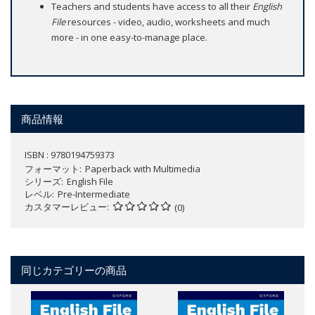
Teachers and students have access to all their
English
File
resources - video, audio, worksheets and much
more - in one easy-to-manage place.
商品情報
ISBN : 9780194759373
フォーマット
Paperback with Multimedia
シリーズ
English File
レベル
Pre-Intermediate
カスタマーレビュー
(0)
同じカテゴリーの商品