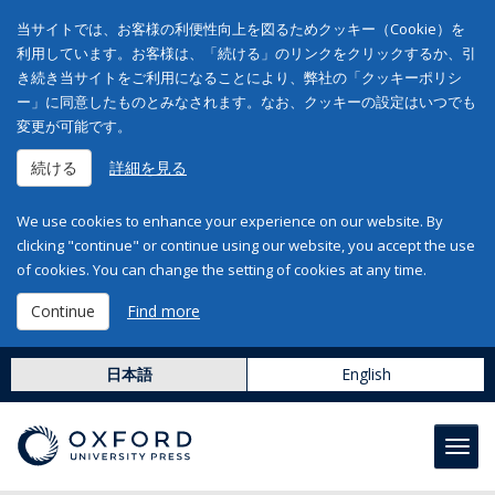
当サイトでは、お客様の利便性向上を図るためクッキー（Cookie）を
利用しています。お客様は、「続ける」のリンクをクリックするか、引
き続き当サイトをご利用になることにより、弊社の「クッキーポリシ
ー」に同意したものとみなされます。なお、クッキーの設定はいつでも
変更が可能です。
続ける
詳細を見る
We use cookies to enhance your experience on our website. By
clicking "continue" or continue using our website, you accept the use
of cookies. You can change the setting of cookies at any time.
Continue
Find more
日本語
English
Toggl
navig