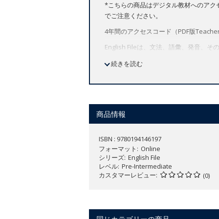
*こちらの商品はデジタル教材へのアク
でご注意ください。
4年間のアクセスコード（PDF版Teacher's
English Fileは、文法、語彙
第5版で刷新されたポイント:
続きを読む
動画を活用したレッスンにより、英
習」にも最適です。
刷新されたテキスト、トピック、課
強化されたスキルシラバスと実績のあるGVP (
商品情報
Skills Confidence / Exam Con
教材に関する詳細は
こちら
から。
ISBN : 9780194146197
フォーマット
Online
シリーズ
English File
レベル
Pre-Intermediate
カスタマーレビュー
(0)