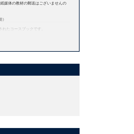
。紙媒体の教材の郵送はございませんの
可能）
計されたコースブックです。
聴スキル」の向上や「マルチモーダル学