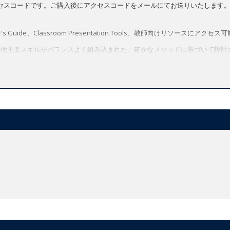
セスコードです。ご購入後にアクセスコードをメールにてお送りいたします
 Guide、Classroom Presentation Tools、教師向けリソースにアクセス
、発音、その他主要スキルがバランスよく組み込まれた、確かなメソッドに基づいて設
語学習とスキルの発達に新たなダイナミズムが加わります。また、「動画視
題が会話やディベートを促進します。
Grammer, Vocabulary, Pronunciation)メソッド
fidenceへのアクセス