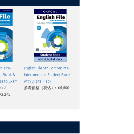
on: Pre-
English File 5th Edition: Pre-
English File 5th Edition: Pre-
nt Book &
Intermediate: Student Book
Intermediate: Teacher's Guide
ss to Exam
with Digital Pack
with Digital Pack
参考価格（税込）: ¥6,600
参考価格（税込）: ¥10,450
ck A
,245