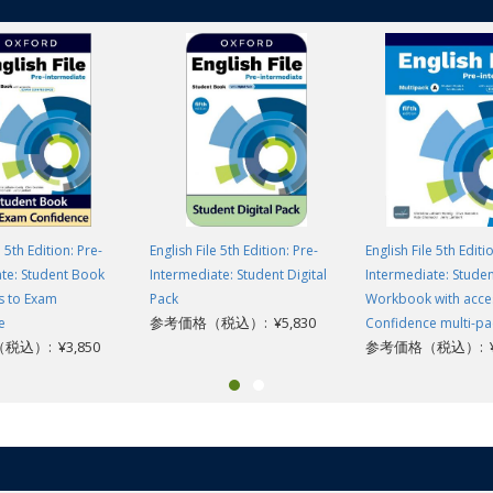
e 5th Edition: Pre-
English File 5th Edition: Pre-
English File 5th Editi
te: Student Book
Intermediate: Student Digital
Intermediate: Stude
s to Exam
Pack
Workbook with acce
参考価格（税込）: ¥5,830
e
Confidence multi-pa
込）: ¥3,850
参考価格（税込）: ¥3