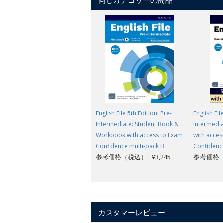
同じカテゴリーの商品
English File 5th Edition: Pre-
English Fil
Intermediate: Student Book &
Intermedia
Workbook with access to Exam
with acces
Confidence multi-pack B
Confidenc
参考価格（税込）: ¥3,245
参考価格（税
カスタマーレビュー