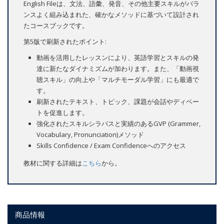
English Fileは、文法、語彙、発音、その他主要スキルがバラ
ンスよく組み込まれた、確かなメソッドに基づいて設計され
たコースブックです。
第5版で刷新されたポイント:
動画を活用したレッスンにより、英語学習とスキルの発
達に新たなダイナミズムが加わります。また、「動画視
聴スキル」の向上や「マルチモーダル学習」にも最適で
す。
刷新されたテキスト、トピック、課題が会話やディベー
トを促進します。
強化されたスキルシラバスと実績のあるGVP (Grammer,
Vocabulary, Pronunciation)メソッド
Skills Confidence / Exam Confidenceへのアクセス
教材に関する詳細は
こちら
から。
商品情報