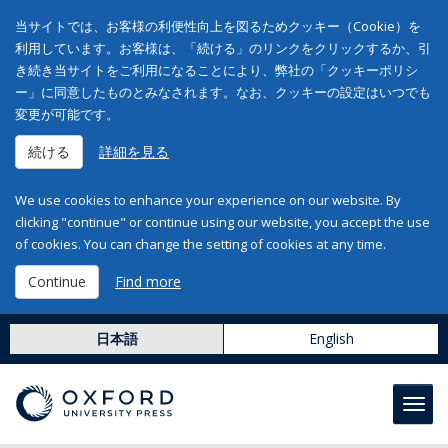
当サイトでは、お客様の利便性向上を図るためクッキー（Cookie）を
利用しています。お客様は、「続ける」のリンクをクリックするか、引
き続き当サイトをご利用になることにより、弊社の「クッキーポリシ
ー」に同意したものとみなされます。なお、クッキーの設定はいつでも
変更が可能です。
続ける
詳細を見る
We use cookies to enhance your experience on our website. By
clicking "continue" or continue using our website, you accept the use
of cookies. You can change the setting of cookies at any time.
Continue
Find more
日本語
English
Toggl
navig