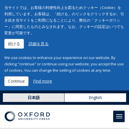
当サイトでは、お客様の利便性向上を図るためクッキー（Cookie）を
利用しています。お客様は、「続ける」のリンクをクリックするか、引
き続き当サイトをご利用になることにより、弊社の「クッキーポリシ
ー」に同意したものとみなされます。なお、クッキーの設定はいつでも
変更が可能です。
続ける
詳細を見る
We use cookies to enhance your experience on our website. By
clicking "continue" or continue using our website, you accept the use
of cookies. You can change the setting of cookies at any time.
Continue
Find more
日本語
English
Toggl
navig