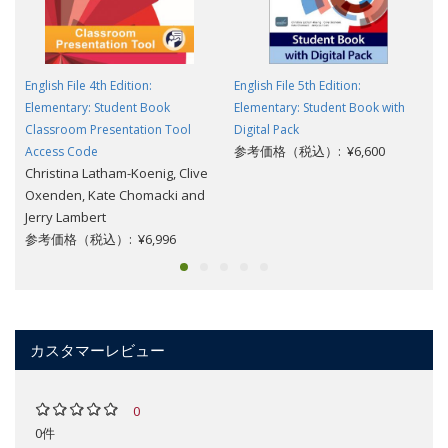
English File 4th Edition:
English File 5th Edition:
Elementary: Student Book
Elementary: Student Book with
Classroom Presentation Tool
Digital Pack
参考価格（税込）: ¥6,600
Access Code
Christina Latham-Koenig, Clive
Oxenden, Kate Chomacki and
Jerry Lambert
参考価格（税込）: ¥6,996
カスタマーレビュー
0
0件