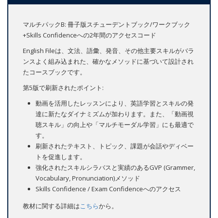
マルチパックB: 冊子版スチューデントブック/ワークブック
+Skills Confidenceへの2年間のアクセスコード
English Fileは、文法、語彙、発音、その他主要スキルがバラ
ンスよく組み込まれた、確かなメソッドに基づいて設計され
たコースブックです。
第5版で刷新されたポイント:
動画を活用したレッスンにより、英語学習とスキルの発
達に新たなダイナミズムが加わります。また、「動画視
聴スキル」の向上や「マルチモーダル学習」にも最適で
す。
刷新されたテキスト、トピック、課題が会話やディベー
トを促進します。
強化されたスキルシラバスと実績のあるGVP (Grammer,
Vocabulary, Pronunciation)メソッド
Skills Confidence / Exam Confidenceへのアクセス
教材に関する詳細は
こちら
から。