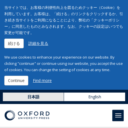
当サイトでは、お客様の利便性向上を図るためクッキー（Cookie）を
利用しています。お客様は、「続ける」のリンクをクリックするか、引
き続き当サイトをご利用になることにより、弊社の「クッキーポリシ
ー」に同意したものとみなされます。なお、クッキーの設定はいつでも
変更が可能です。
続ける
詳細を見る
We use cookies to enhance your experience on our website. By
clicking "continue" or continue using our website, you accept the use
of cookies. You can change the setting of cookies at any time.
Continue
Find more
日本語
English
Toggl
navig