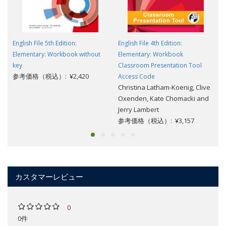
English File 5th Edition:
English File 4th Edition:
Elementary: Workbook without
Elementary: Workbook
key
Classroom Presentation Tool
参考価格（税込）: ¥2,420
Access Code
Christina Latham-Koenig, Clive
Oxenden, Kate Chomacki and
Jerry Lambert
参考価格（税込）: ¥3,157
カスタマーレビュー
0
0件