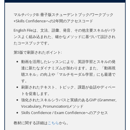
マルチパックB: 冊子版スチューデントブック/ワークブック
+Skills Confidenceへの2年間のアクセスコード
English Fileは、文法、語彙、発音、その他主要スキルがバラ
ンスよく組み込まれた、確かなメソッドに基づいて設計され
たコースブックです。
第5版で刷新されたポイント:
動画を活用したレッスンにより、英語学習とスキルの発
達に新たなダイナミズムが加わります。また、「動画視
聴スキル」の向上や「マルチモーダル学習」にも最適で
す。
刷新されたテキスト、トピック、課題が会話やディベー
トを促進します。
強化されたスキルシラバスと実績のあるGVP (Grammer,
Vocabulary, Pronunciation)メソッド
Skills Confidence / Exam Confidenceへのアクセス
教材に関する詳細は
こちら
から。