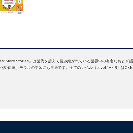
ditional Tales: More Stories」は世代を超えて読み継がれている世界中の
統、モラルの学習にも最適です。全てのレベル（Level 1+～9）はOxford R
 Resource Centre
よりストリーミングにてご利用いただけます。（要登録）