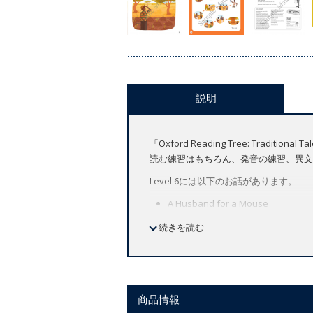
説明
「Oxford Reading Tree: Tra
読む練習はもちろん、発音の練習、異文化や伝
Level 6には以下のお話があります。
A Husband for a Mouse
The Dove and the Crow
続きを読む
Two Boxes
Talk, Talk, Talk
この商品の音声は
Oxford Reading Tree
商品情報