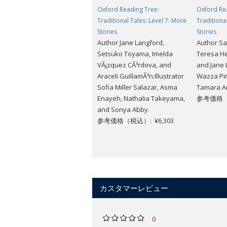
Oxford Reading Tree:
Oxford Re
Traditional Tales: Level 7: More
Traditiona
Stories
Stories
Author Jane Langford,
Author Sa
Setsuko Toyama, Imelda
Teresa He
VÃ¡zquez CÃ³rdova, and
and Jane L
Araceli GuillamÃ³n.Illustrator
Wazza Pin
Sofia Miller Salazar, Asma
Tamara An
Enayeh, Nathalia Takeyama,
参考価格（税
and Sonya Abby.
参考価格（税込）: ¥6,303
カスタマーレビュー
0