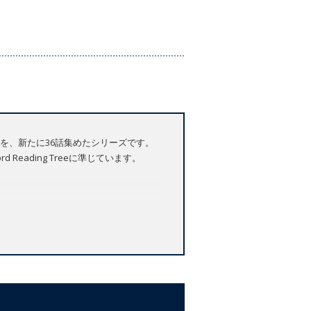
有名なおとぎ話を、新たに36話集めたシリーズです。
eading Treeに準じています。