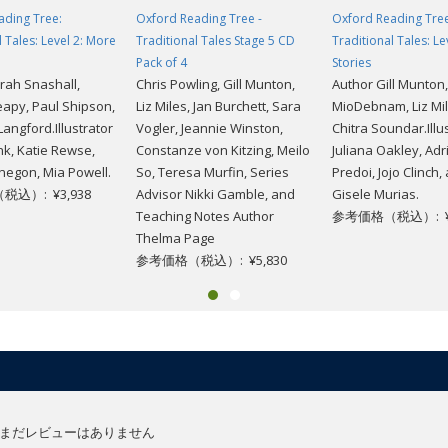
ading Tree:
Oxford Reading Tree -
Oxford Reading Tree
l Tales: Level 2: More
Traditional Tales Stage 5 CD
Traditional Tales: Le
Pack of 4
Stories
rah Snashall,
Chris Powling, Gill Munton,
Author Gill Munton,
apy, Paul Shipson,
Liz Miles, Jan Burchett, Sara
MioDebnam, Liz Mil
angford.Illustrator
Vogler, Jeannie Winston,
Chitra Soundar.Illu
k, Katie Rewse,
Constanze von Kitzing, Meilo
Juliana Oakley, Ad
egon, Mia Powell.
So, Teresa Murfin, Series
Predoi, Jojo Clinch,
込）: ¥3,938
Advisor Nikki Gamble, and
Gisele Murias.
Teaching Notes Author
参考価格（税込）: ¥4
Thelma Page
参考価格（税込）: ¥5,830
まだレビューはありません