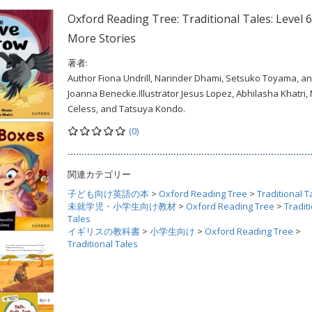
Oxford Reading Tree: Traditional Tales: Level 6
More Stories
著者:
Author Fiona Undrill, Narinder Dhami, Setsuko Toyama, a
Joanna Benecke.Illustrator Jesus Lopez, Abhilasha Khatri
Celess, and Tatsuya Kondo.
(0)
関連カテゴリー
子ども向け英語の本
>
Oxford Reading Tree
>
Traditional T
未就学児・小学生向け教材
>
Oxford Reading Tree
>
Tradit
Tales
イギリスの教科書
>
小学生向け
>
Oxford Reading Tree
>
Traditional Tales