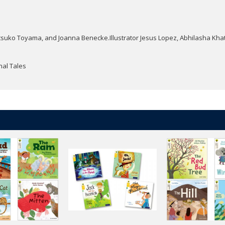
etsuko Toyama, and Joanna Benecke.Illustrator Jesus Lopez, Abhilasha Kha
nal Tales