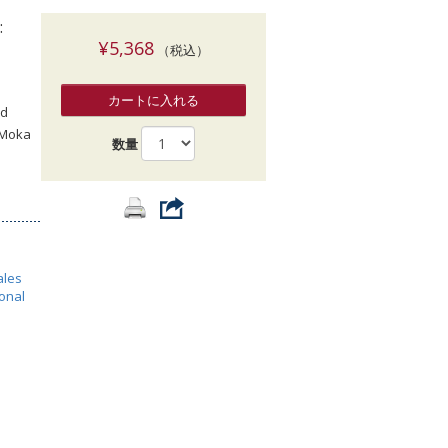
索
:
¥5,368
（税込）
カートに入れる
nd
, Moka
数量
ales
ional