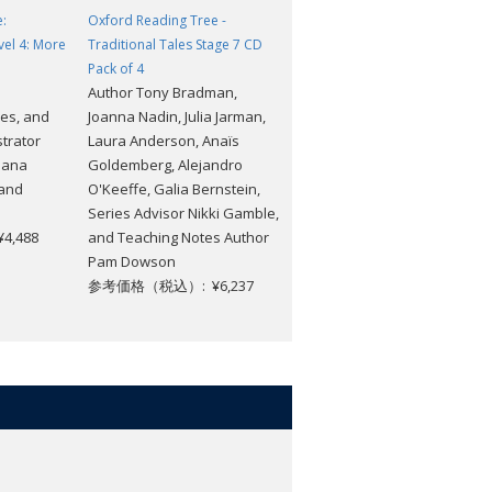
:
Oxford Reading Tree -
Oxford Reading Tree:
vel 4: More
Traditional Tales Stage 7 CD
Traditional Tales: Level 6: Mor
Pack of 4
Stories
Author Tony Bradman,
Author Fiona Undrill,
es, and
Joanna Nadin, Julia Jarman,
Narinder Dhami, Setsuko
strator
Laura Anderson, Anaïs
Toyama, and Joanna
riana
Goldemberg, Alejandro
Benecke.Illustrator Jesus
 and
O'Keeffe, Galia Bernstein,
Lopez, Abhilasha Khatri,
Series Advisor Nikki Gamble,
Moka Celess, and Tatsuya
,488
and Teaching Notes Author
Kondo.
Pam Dowson
参考価格（税込）: ¥5,368
参考価格（税込）: ¥6,237