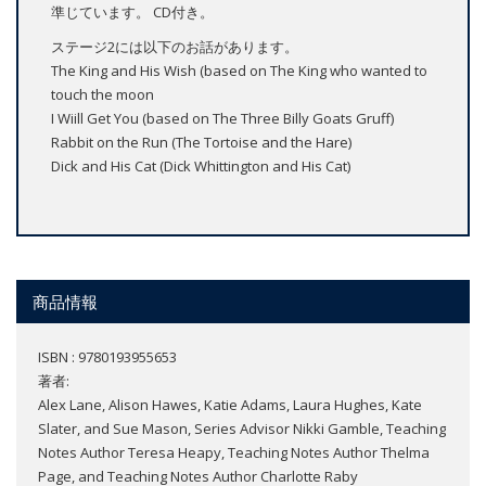
準じています。 CD付き。
ステージ2には以下のお話があります。
The King and His Wish (based on The King who wanted to
touch the moon
I Wiill Get You (based on The Three Billy Goats Gruff)
Rabbit on the Run (The Tortoise and the Hare)
Dick and His Cat (Dick Whittington and His Cat)
商品情報
ISBN : 9780193955653
著者:
Alex Lane, Alison Hawes, Katie Adams, Laura Hughes, Kate
Slater, and Sue Mason, Series Advisor Nikki Gamble, Teaching
Notes Author Teresa Heapy, Teaching Notes Author Thelma
Page, and Teaching Notes Author Charlotte Raby