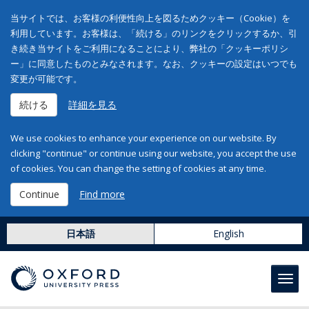
当サイトでは、お客様の利便性向上を図るためクッキー（Cookie）を
利用しています。お客様は、「続ける」のリンクをクリックするか、引
き続き当サイトをご利用になることにより、弊社の「クッキーポリシ
ー」に同意したものとみなされます。なお、クッキーの設定はいつでも
変更が可能です。
続ける
詳細を見る
We use cookies to enhance your experience on our website. By
clicking "continue" or continue using our website, you accept the use
of cookies. You can change the setting of cookies at any time.
Continue
Find more
日本語
English
Toggl
navig