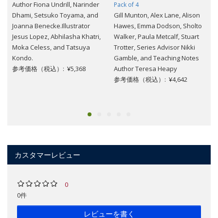
Author Fiona Undrill, Narinder
Pack of 4
Dhami, Setsuko Toyama, and
Gill Munton, Alex Lane, Alison
Joanna Benecke.Illustrator
Hawes, Emma Dodson, Sholto
Jesus Lopez, Abhilasha Khatri,
Walker, Paula Metcalf, Stuart
Moka Celess, and Tatsuya
Trotter, Series Advisor Nikki
Kondo.
Gamble, and Teaching Notes
参考価格（税込）: ¥5,368
Author Teresa Heapy
参考価格（税込）: ¥4,642
カスタマーレビュー
0
0件
レビューを書く