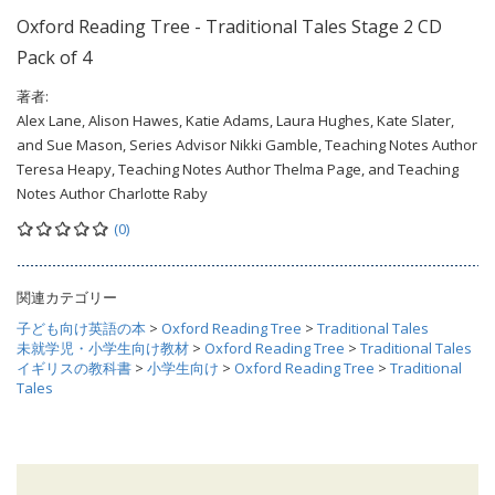
Oxford Reading Tree - Traditional Tales Stage 2 CD
Pack of 4
著者:
Alex Lane, Alison Hawes, Katie Adams, Laura Hughes, Kate Slater,
and Sue Mason, Series Advisor Nikki Gamble, Teaching Notes Author
Teresa Heapy, Teaching Notes Author Thelma Page, and Teaching
Notes Author Charlotte Raby
(0)
関連カテゴリー
子ども向け英語の本
>
Oxford Reading Tree
>
Traditional Tales
未就学児・小学生向け教材
>
Oxford Reading Tree
>
Traditional Tales
イギリスの教科書
>
小学生向け
>
Oxford Reading Tree
>
Traditional
Tales