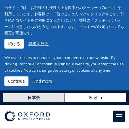
当サイトでは、お客様の利便性向上を図るためクッキー（Cookie）を
利用しています。お客様は、「続ける」のリンクをクリックするか、引
き続き当サイトをご利用になることにより、弊社の「クッキーポリシ
ー」に同意したものとみなされます。なお、クッキーの設定はいつでも
変更が可能です。
続ける
詳細を見る
We use cookies to enhance your experience on our website. By
clicking "continue" or continue using our website, you accept the use
of cookies. You can change the setting of cookies at any time.
Continue
Find more
日本語
English
Toggl
navig