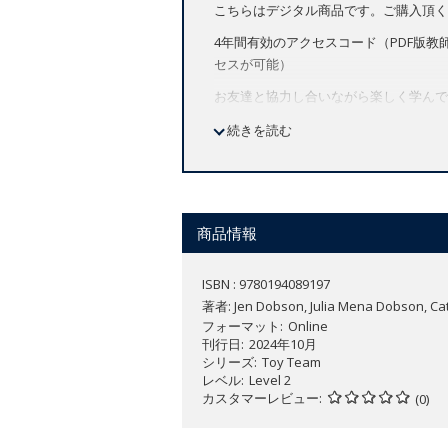
こちらはデジタル商品です。ご購入頂く
4年間有効のアクセスコード（PDF版教師向
セスが可能）
お友達と協力し合いながら楽しく学んで
連帯感などの大切さを学びます。信頼の
続きを読む
詳しい案内・無料サンプルの入手は
こち
商品情報
ISBN : 9780194089197
著者:
Jen Dobson, Julia Mena Dobson, Cat
フォーマット
Online
刊行日
2024年10月
シリーズ
Toy Team
レベル
Level 2
カスタマーレビュー
(0)