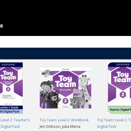
Level 2: Teacher's
Toy Team: Level 2: Workbook
Toy Team: Level 2: 
Jen Dobson, Julia Mena
 Digital Pack
Digital Pack