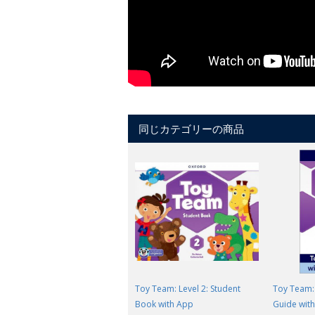
同じカテゴリーの商品
Toy Team: Level 2: Student
Toy Team: 
Book with App
Guide with