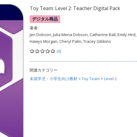
Toy Team: Level 2: Teacher Digital Pack
デジタル商品
著者:
Jen Dobson, Julia Mena Dobson, Catherine Ball, Emily Hird,
Hawys Morgan, Cheryl Palin, Tracey Gibbins
(0)
関連カテゴリー
未就学児・小学生向け教材
>
Toy Team
>
Level 2