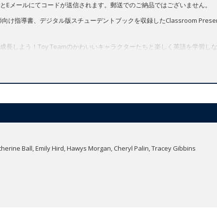
とEメールにてコードが送信されます。郵送でのご納品ではございません。
け指導書、デジタル版スチューデントブックを収録したClassroom Present
成長しよう！Toy Teamのかわいいキャラクターたちと楽しく英語を学習し
おける教授法に基づいたカリキュラムで、小学校に上がる準備となる英語の
ら
。
herine Ball, Emily Hird, Hawys Morgan, Cheryl Palin, Tracey Gibbins