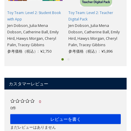
Toy Team: Level 2: Student Book
Toy Team: Level 2: Teacher
with App
Digital Pack
Jen Dobson, Julia Mena
Jen Dobson, Julia Mena
Dobson, Catherine Ball, Emily
Dobson, Catherine Ball, Emily
Hird, Hawys Morgan, Cheryl
Hird, Hawys Morgan, Cheryl
Palin, Tracey Gibbins
Palin, Tracey Gibbins
参考価格（税込）: ¥2,750
参考価格（税込）: ¥5,896
カスタマーレビュー
0
0件
レビューを書く
まだレビューはありません