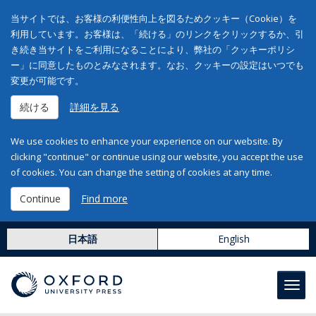
当サイトでは、お客様の利便性向上を図るためクッキー（Cookie）を
利用しています。お客様は、「続ける」のリンクをクリックするか、引
き続き当サイトをご利用になることにより、弊社の「クッキーポリシ
ー」に同意したものとみなされます。なお、クッキーの設定はいつでも
変更が可能です。
続ける
詳細を見る
We use cookies to enhance your experience on our website. By
clicking "continue" or continue using our website, you accept the use
of cookies. You can change the setting of cookies at any time.
Continue
Find more
日本語
English
Toggl
navig