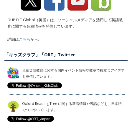
OUP ELT Global（英国）は、ソーシャルメディアを活用して英語教
育に関する各種情報を発信しています。
詳細は
こちら
から。
「キッズクラブ」「ORT」Twitter
児童英語教育に関する国内イベント情報や教室で役立つアイデア
を発信しています。
Oxford Reading Tree に関する新着情報や裏話などを、日本語
でつぶやいています。