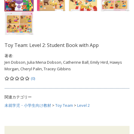
Toy Team: Level 2: Student Book with App
著者:
Jen Dobson, Julia Mena Dobson, Catherine Ball, Emily Hird, Hawys
Morgan, Cheryl Palin, Tracey Gibbins
(0)
関連カテゴリー
未就学児・小学生向け教材
>
Toy Team
>
Level 2