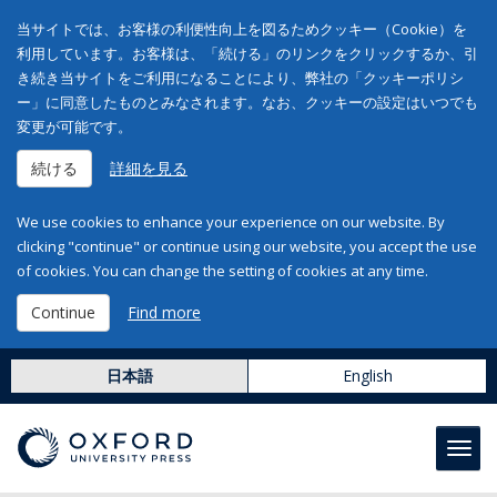
当サイトでは、お客様の利便性向上を図るためクッキー（Cookie）を
利用しています。お客様は、「続ける」のリンクをクリックするか、引
き続き当サイトをご利用になることにより、弊社の「クッキーポリシ
ー」に同意したものとみなされます。なお、クッキーの設定はいつでも
変更が可能です。
続ける
詳細を見る
We use cookies to enhance your experience on our website. By
clicking "continue" or continue using our website, you accept the use
of cookies. You can change the setting of cookies at any time.
Continue
Find more
日本語
English
Toggl
navig