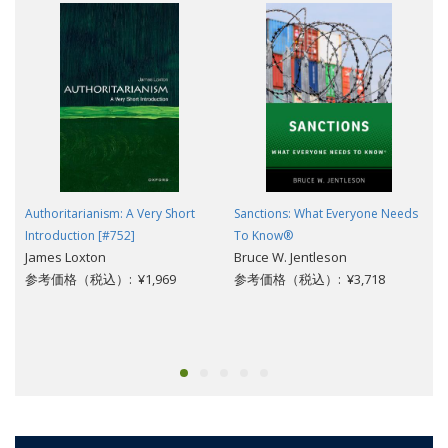
Authoritarianism: A Very Short
Sanctions: What Everyone Needs
Introduction [#752]
To Know®
James Loxton
Bruce W. Jentleson
参考価格（税込）: ¥1,969
参考価格（税込）: ¥3,718