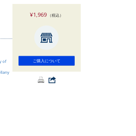
索
¥1,969
（税込）
ご購入について
y of
llany