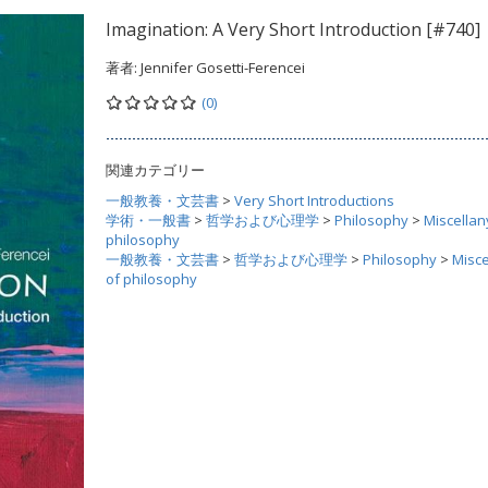
Imagination: A Very Short Introduction [#740]
著者:
Jennifer Gosetti-Ferencei
(0)
関連カテゴリー
一般教養・文芸書
>
Very Short Introductions
学術・一般書
>
哲学および心理学
>
Philosophy
>
Miscellan
philosophy
一般教養・文芸書
>
哲学および心理学
>
Philosophy
>
Misce
of philosophy