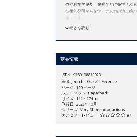
作や科学的発見、発明などに発揮される
技術的発明から文学、ナスカの地上絵か
当てます。
続きを読む
Identifies multiple modes of imagi
Explains the philosophy of imagin
Includes methodological perspecti
mind, aesthetics and literary theo
商品情報
Illuminates imagination from prehis
Engages a broad range of examples
ISBN : 9780198830023
著者:
Jennifer Gosetti-Ferencei
Imagination: A Very Short Introductio
ページ
160 ページ
imagination plays multiple roles in hu
フォーマット
Paperback
サイズ
111 x 174 mm
perspectives on imagination, the author
刊行日
2023年10月
sense of it, making possible our exper
シリーズ
Very Short Introductions
カスタマーレビュー
(0)
Long regarded by philosophers as an e
ambivalence, described as both dangero
aesthetics, literary and cognitive the