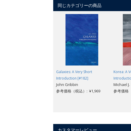
contemporary explanations of its role in
同じカテゴリーの商品
discovery, and invention.
Engaging examples from cave paintings 
worlds, the Nazca geoglyphs to dramatic
imagination and the stakes of its invo
Galaxies: A Very Short
Korea: A V
Introduction [#182]
Introducti
John Gribbin
Michael J.
参考価格（税込）: ¥1,969
参考価格（税
カスタマーレビュー