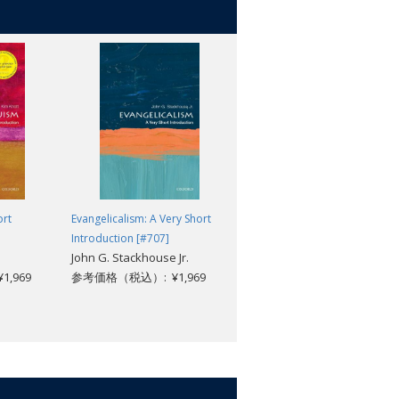
 creativity of the arts, scientific
, technological inventions to literary
ty and vision the philosophy of
ort
Evangelicalism: A Very Short
Music: A Very Short
Introduction [#707]
Introduction (2nd edition)
John G. Stackhouse Jr.
[#002]
,969
参考価格（税込）: ¥1,969
Nicholas Cook
参考価格（税込）: ¥1,969