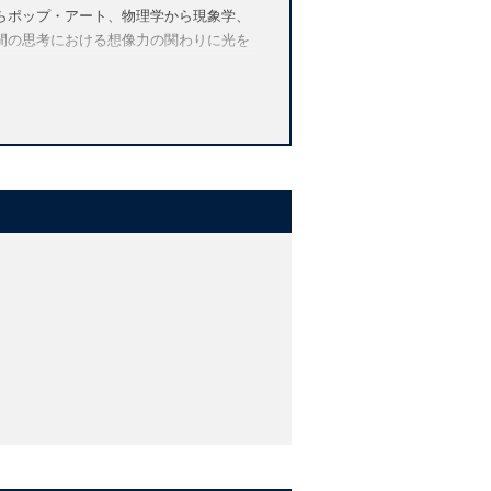
らポップ・アート、物理学から現象学、
間の思考における想像力の関わりに光を
ation
, evolutionary theory, philosophy of
y life
f human flourishing, demonstrating how
cal, evolutionary, and literary
immediate reality and enriches our
the subject of extraordinary
 thinking. Drawing on philosophy,
al history of imagination together with