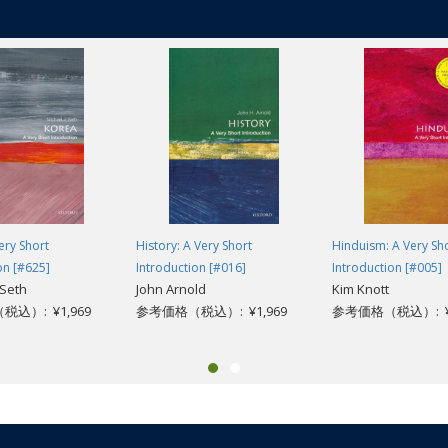
 cognition to explain its importance in everyday life as well as the exquisite
to modern painting, performance art to pop art, physics to phenomenology
 theatre, poetry, and jazz improvisation, the author illuminates with clari
lvement in human thinking.
ery Short
History: A Very Short
Hinduism: A Very Sh
on [#625]
Introduction [#016]
Introduction [#005]
 Seth
John Arnold
Kim Knott
込）: ¥1,969
参考価格（税込）: ¥1,969
参考価格（税込）: ¥1