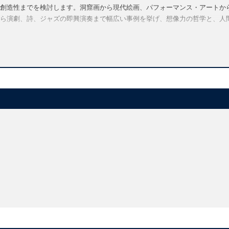
創造性までを検討します。洞窟画から現代絵画、パフォーマンス・アートか
ら演劇、詩、ジャズの即興演奏まで幅広い事例を挙げ、想像力の哲学と、人
nation and explores creativity as their material or communicative manifest
ation from ancient Greek philosophy to contemporary cognitive theory
ves from across disciplines, including phenomenology and cognitive theory
ry, as well as the human sciences
toric creativity to modern technological and artistic innovation
 from across the arts and sciences, technological invention, and everyda
n explores imagination as a cognitive power and an essential dimension o
man cognition and shapes humanity in profound ways. Examining philosophi
 shows how this facility, while potentially distorting, both frees us from 
ience of a meaningful world.
lusive and mysterious capacity of the human mind, imagination has been 
us and divine, as merely peripheral to rationality and as essential to all
ory as well as the human sciences, this book engages the dramatic conceptu