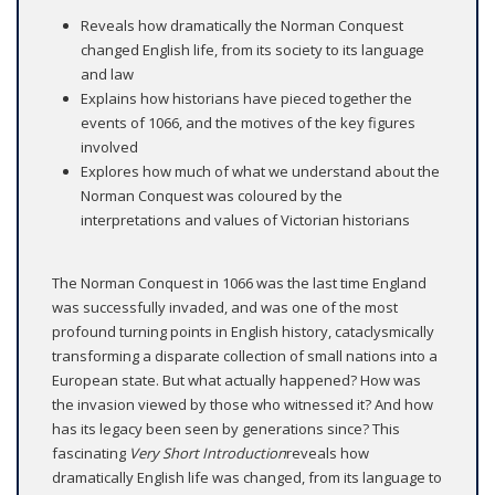
Reveals how dramatically the Norman Conquest
changed English life, from its society to its language
and law
Explains how historians have pieced together the
events of 1066, and the motives of the key figures
involved
Explores how much of what we understand about the
Norman Conquest was coloured by the
interpretations and values of Victorian historians
The Norman Conquest in 1066 was the last time England
was successfully invaded, and was one of the most
profound turning points in English history, cataclysmically
transforming a disparate collection of small nations into a
European state. But what actually happened? How was
the invasion viewed by those who witnessed it? And how
has its legacy been seen by generations since? This
fascinating
Very Short Introduction
reveals how
dramatically English life was changed, from its language to