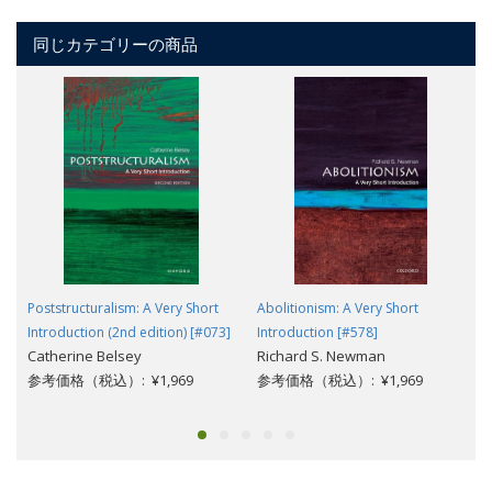
同じカテゴリーの商品
Poststructuralism: A Very Short
Abolitionism: A Very Short
Introduction (2nd edition) [#073]
Introduction [#578]
Catherine Belsey
Richard S. Newman
参考価格（税込）: ¥1,969
参考価格（税込）: ¥1,969