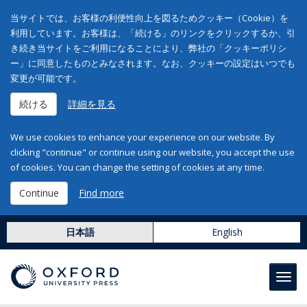
当サイトでは、お客様の利便性向上を図るためクッキー（Cookie）を
利用しています。お客様は、「続ける」のリンクをクリックするか、引
き続き当サイトをご利用になることにより、弊社の「クッキーポリシ
ー」に同意したものとみなされます。なお、クッキーの設定はいつでも
変更が可能です。
続ける
詳細を見る
We use cookies to enhance your experience on our website. By
clicking "continue" or continue using our website, you accept the use
of cookies. You can change the setting of cookies at any time.
Continue
Find more
日本語
English
Toggl
navig