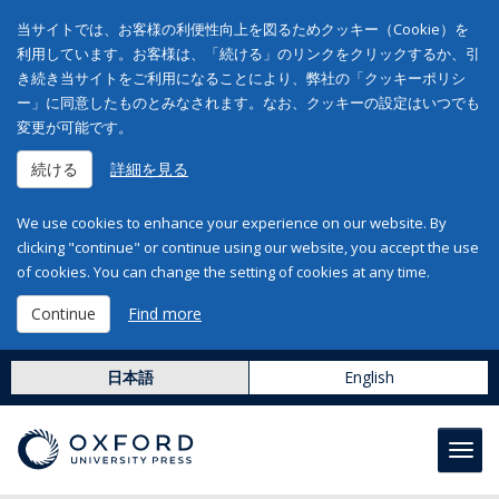
当サイトでは、お客様の利便性向上を図るためクッキー（Cookie）を
利用しています。お客様は、「続ける」のリンクをクリックするか、引
き続き当サイトをご利用になることにより、弊社の「クッキーポリシ
ー」に同意したものとみなされます。なお、クッキーの設定はいつでも
変更が可能です。
続ける
詳細を見る
We use cookies to enhance your experience on our website. By
clicking "continue" or continue using our website, you accept the use
of cookies. You can change the setting of cookies at any time.
Continue
Find more
日本語
English
Toggl
navig