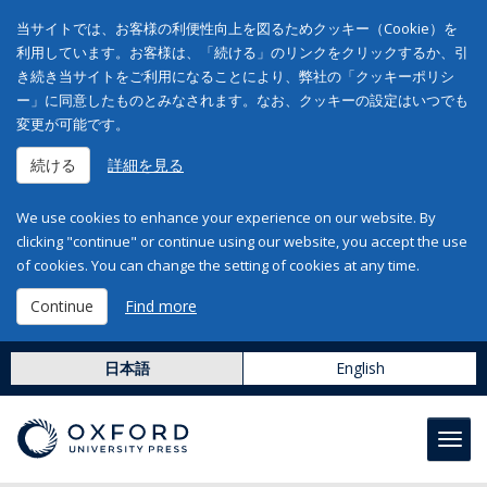
当サイトでは、お客様の利便性向上を図るためクッキー（Cookie）を
利用しています。お客様は、「続ける」のリンクをクリックするか、引
き続き当サイトをご利用になることにより、弊社の「クッキーポリシ
ー」に同意したものとみなされます。なお、クッキーの設定はいつでも
変更が可能です。
続ける
詳細を見る
We use cookies to enhance your experience on our website. By
clicking "continue" or continue using our website, you accept the use
of cookies. You can change the setting of cookies at any time.
Continue
Find more
日本語
English
Toggl
navig