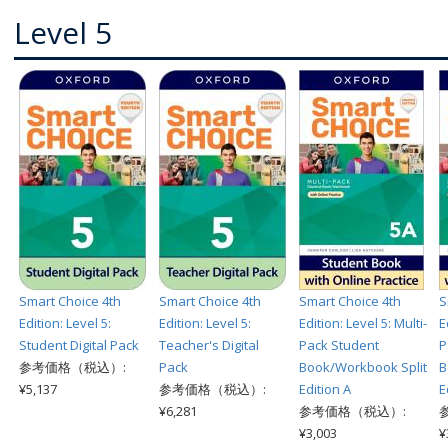
Level 5
Smart Choice 4th
Smart Choice 4th
Smart Choice 4th
S
Edition: Level 5:
Edition: Level 5:
Edition: Level 5: Multi-
E
Student Digital Pack
Teacher's Digital
Pack Student
P
参考価格（税込）:
Pack
Book/Workbook Split
B
¥5,137
参考価格（税込）:
Edition A
E
¥6,281
参考価格（税込）:
¥3,003
¥