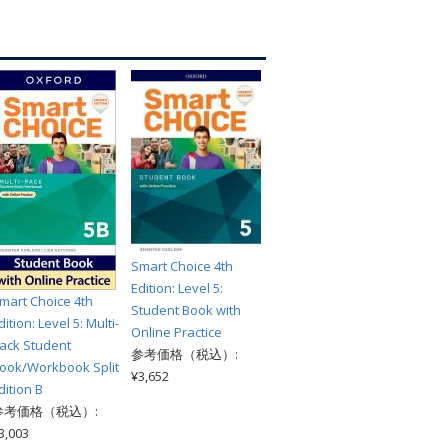
索
Smart Choice 4th
Edition: Level 5:
mart Choice 4th
Student Book with
dition: Level 5: Multi-
Online Practice
ack Student
参考価格（税込）:
ook/Workbook Split
¥3,652
dition B
参考価格（税込）:
3,003