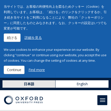
当サイトでは、お客様の利便性向上を図るためクッキー（Cookie）を
利用しています。お客様は、「続ける」のリンクをクリックするか、引
き続き当サイトをご利用になることにより、弊社の「クッキーポリシ
ー」に同意したものとみなされます。なお、クッキーの設定はいつでも
変更が可能です。
続ける
詳細を見る
We use cookies to enhance your experience on our website. By
clicking "continue" or continue using our website, you accept the use
of cookies. You can change the setting of cookies at any time.
Continue
Find more
日本語
English
Toggl
navig