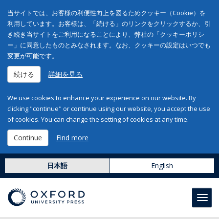
当サイトでは、お客様の利便性向上を図るためクッキー（Cookie）を
利用しています。お客様は、「続ける」のリンクをクリックするか、引
き続き当サイトをご利用になることにより、弊社の「クッキーポリシ
ー」に同意したものとみなされます。なお、クッキーの設定はいつでも
変更が可能です。
続ける
詳細を見る
We use cookies to enhance your experience on our website. By
clicking "continue" or continue using our website, you accept the use
of cookies. You can change the setting of cookies at any time.
Continue
Find more
日本語
English
Toggl
navig