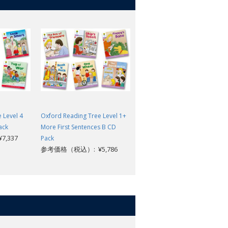
 Level 4
Oxford Reading Tree Level 1+
Oxford Reading Tree Level 5
ack
More First Sentences B CD
More Stories B CD Pack
,337
参考価格（税込）: ¥7,337
Pack
参考価格（税込）: ¥5,786