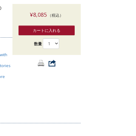
索
D
¥8,085
（税込）
カートに入れる
数量
with
tories
ore