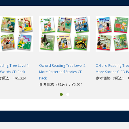
ding Tree Level 1
Oxford Reading Tree Level 2
Oxford Reading Tree
t Words CD Pack
More Patterned Stories CD
More Stories C CD P
込）: ¥5,324
参考価格（税込）: ¥7
Pack
参考価格（税込）: ¥5,951