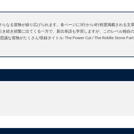
さらなる冒険が繰り広げられます。各ページに3行から4行程度掲載される文
引き続き頻繁に出てくる一方で、新出単語も学習しますが、このレベル独自
!収録タイトル: The Power Cut / The Riddle Stone Part 1 / The R