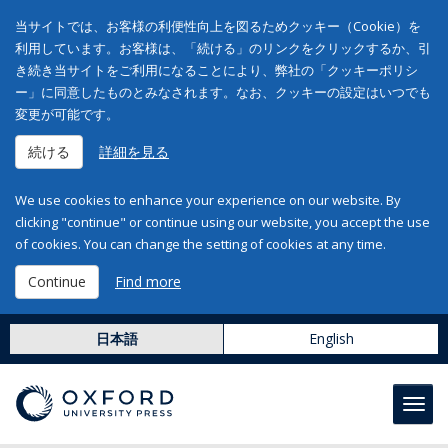
当サイトでは、お客様の利便性向上を図るためクッキー（Cookie）を
利用しています。お客様は、「続ける」のリンクをクリックするか、引
き続き当サイトをご利用になることにより、弊社の「クッキーポリシ
ー」に同意したものとみなされます。なお、クッキーの設定はいつでも
変更が可能です。
続ける
詳細を見る
We use cookies to enhance your experience on our website. By
clicking "continue" or continue using our website, you accept the use
of cookies. You can change the setting of cookies at any time.
Continue
Find more
日本語
English
Toggl
navig