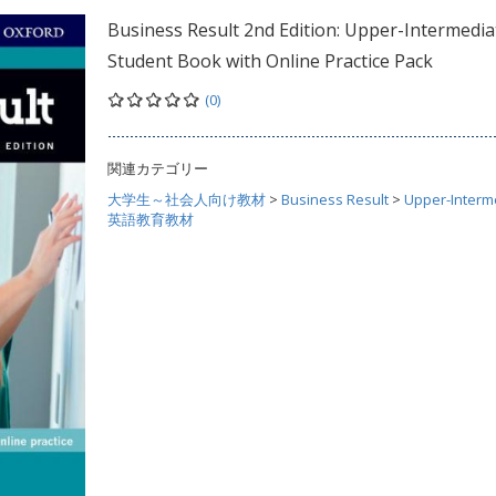
Business Result 2nd Edition: Upper-Intermedia
Student Book with Online Practice Pack
(0)
関連カテゴリー
大学生～社会人向け教材
>
Business Result
>
Upper-Interm
英語教育教材