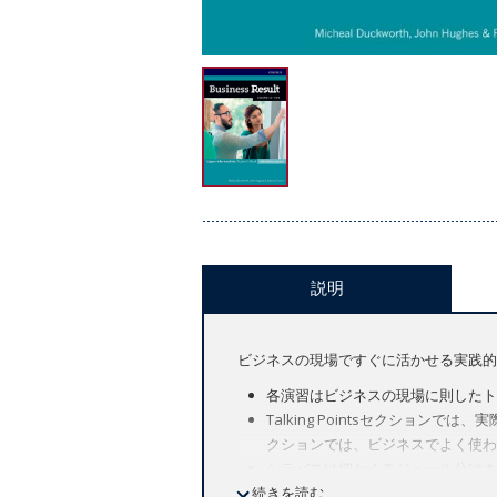
説明
ビジネスの現場ですぐに活かせる実践的
各演習はビジネスの現場に則したト
Talking Pointsセクション
クションでは、ビジネスでよく使わ
シラバスは細かくモジュール分けさ
続きを読む
ダウンロード可能なワークシートや