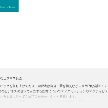
なビジネス英語
ピックを取り上げており、学習者は自分に置き換えながら実用的な会話フレ
では、実際のビジネスの現場で目にする題材についてディスカッションやアクティビティを行
れる文脈に沿って文法項目を分かりやすく解説します。
れており、学習者のニーズにあわせて適切な学習項目を選択できます。
ビデオ、音声など、授業をより充実させる使い勝手の良い教師向けリソース