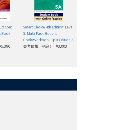
Edition:
Smart Choice 4th Edition: Level
Business Venture 3rd Edition:
s Book
5: Multi-Pack Student
Level 1: Workbook
参考価格（税込）: ¥1,738
Book/Workbook Split Edition A
,390
参考価格（税込）: ¥3,003