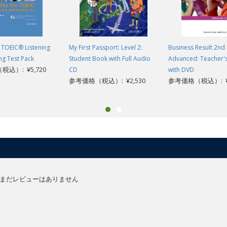
r TOEIC® Listening
My First Passport: Level 2:
Business Result 2nd 
ng Test Pack
Student Book with Full Audio
Advanced: Teacher'
込）: ¥5,720
CD
with DVD
参考価格（税込）: ¥2,530
参考価格（税込）: ¥5
まだレビューはありません