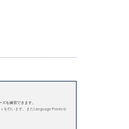
ーズを練習できます。
います。またLanguage Pointsセ
をご用意しています。