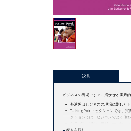
説明
ビジネスの現場ですぐに活かせる実践的
各演習はビジネスの現場に則したト
Talking Pointsセクション
クションでは、ビジネスでよく使わ
シラバスは細かくモジュール分けさ
続きを読む
ダウンロード可能なワークシートや