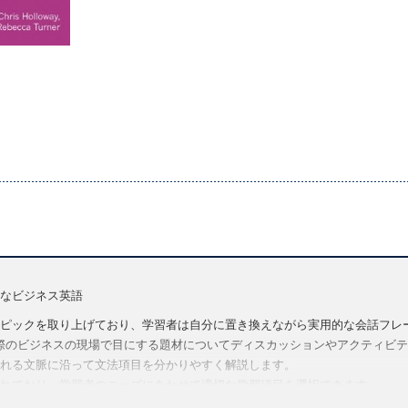
なビジネス英語
ピックを取り上げており、学習者は自分に置き換えながら実用的な会話フレ
では、実際のビジネスの現場で目にする題材についてディスカッションやアクティビティを行
れる文脈に沿って文法項目を分かりやすく解説します。
れており、学習者のニーズにあわせて適切な学習項目を選択できます。
ビデオ、音声など、授業をより充実させる使い勝手の良い教師向けリソース