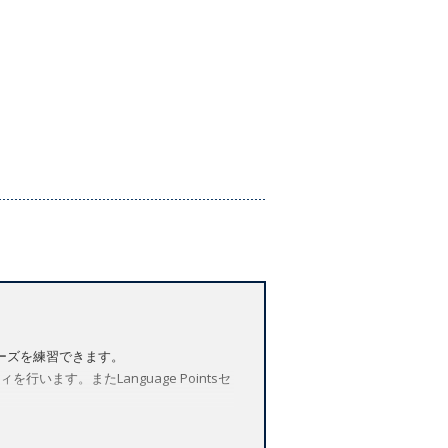
ーズを練習できます。
います。またLanguage Pointsセ
をご用意しています。