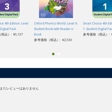
ce 4th Edition: Level
Oxford Phonics World: Level 4:
Smart Choice 4th Edi
Digital Pack
Student Book with Reader e-
1: Student Digital Pa
込）: ¥5,137
参考価格（税込）: ¥5
Book
参考価格（税込）: ¥2,530
まだレビューはありません