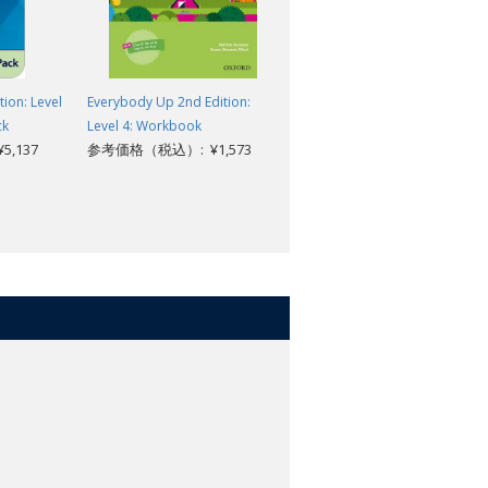
tion: Level
Everybody Up 2nd Edition:
International Express 3rd
ck
Level 4: Workbook
Edition: Upper-Intermediate:
,137
参考価格（税込）: ¥1,573
Teacher's Resource Book with
DVD
参考価格（税込）: ¥9,097