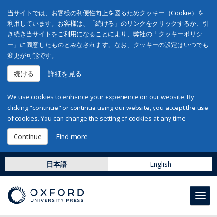
当サイトでは、お客様の利便性向上を図るためクッキー（Cookie）を
利用しています。お客様は、「続ける」のリンクをクリックするか、引
き続き当サイトをご利用になることにより、弊社の「クッキーポリシ
ー」に同意したものとみなされます。なお、クッキーの設定はいつでも
変更が可能です。
続ける
詳細を見る
We use cookies to enhance your experience on our website. By
clicking "continue" or continue using our website, you accept the use
of cookies. You can change the setting of cookies at any time.
Continue
Find more
日本語
English
Toggl
navig