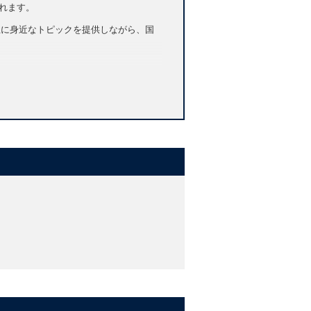
されます。
生に身近なトピックを提供しながら、国
t_metro_2e_pdf.pdf