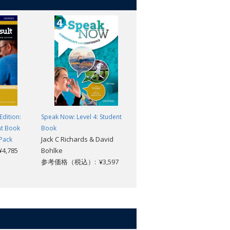
Edition:
Speak Now: Level 4: Student
Everybody Up 2nd Edition:
nt Book
Book
Level 1: Workbook with Online
Jack C Richards & David
 Pack
Practice
,785
Bohlke
参考価格（税込）: ¥2,101
参考価格（税込）: ¥3,597