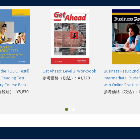
r the TOEIC Test®
Get Ahead: Level 3: Workbook
Business Result 2nd 
参考価格（税込）: ¥1,320
& Reading Test
Intermediate: Stude
ry Course Pack
with Online Practice
込）: ¥5,830
参考価格（税込）: ¥4