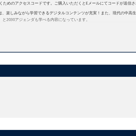
ご利用いただくためのアクセスコードです。ご購入いただくとEメールにてコードが送信
第2版は、楽しみながら学習できるデジタルコンテンツが充実！また、現代の中高
）と2030アジェンダも学べる内容になっています。
w.oupjapan.co.jp/sites/default/files/contents/dl-materials/media/oup_ca