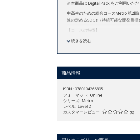
※本商品は Digital Pack を
中高生のための総合コースMetro 
連の定めるSDGs（持続可能な開発目標
【コースの特徴】
アメリカ英語
続きを読む
全4レベル（Starter～レベル3）
デジタルカタログはこちら：
https://ww
商品情報
ISBN : 9780194266895
フォーマット
Online
シリーズ
Metro
レベル
Level 2
カスタマーレビュー
(0)