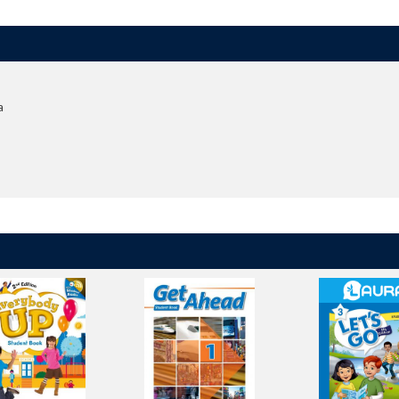
ew.pagetiger.com/everybody-up-2e-brochure
a