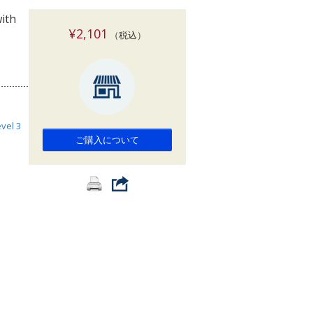
索
ith
¥2,101
（税込）
vel 3
ご購入について