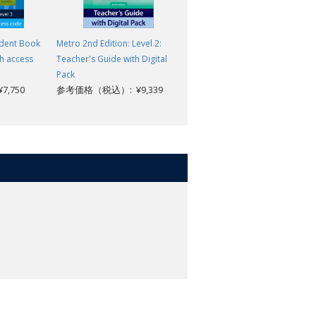
tudent Book
Metro 2nd Edition: Level 2:
Metro 2nd Edition: Level 2:
h access
Teacher's Guide with Digital
Teacher's Digital Pack
参考価格（税込）: ¥6,996
Pack
,750
参考価格（税込）: ¥9,339